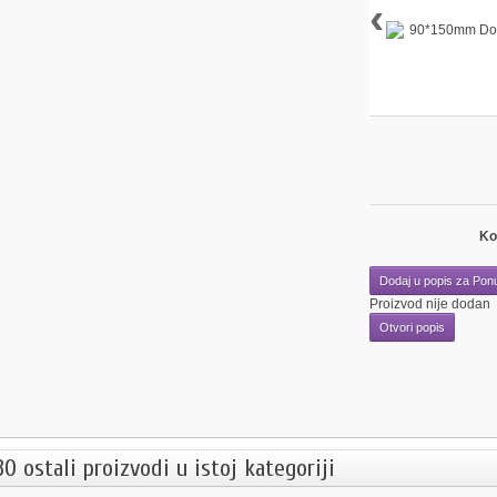
‹
Ko
Dodaj u popis za Pon
Proizvod nije dodan
Otvori popis
30 ostali proizvodi u istoj kategoriji