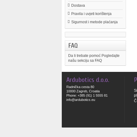
Dostava
Pravila i uvjeti korištenja
Sigurnost i metode plaćanja
FAQ
Da li trebate pomoć
Pogledajte
našu sekciju sa FAQ
Ardubotics d.o.o.
P
Radnička cesta 80
S
10000 Zagreb, Croatia
p
Phone: +385 (91) 1 5555 81
info@ardubotics.eu
Č