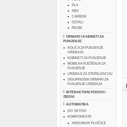
PLA
ABS
CARBON
OSTALI
RESIN
ORMARI I KABINETI ZA
PUNJENJE
KOLICA ZA PUNJENJE
UREĐAJA
KABINETI ZA PUNJENJE
MOBILNA RJEŠENJA ZA
PUNJENJE
UREĐAJI ZA STERILIZACIJU
SIGURNOSNI ORMARI ZA
PUNJENJE UREĐAJA
INTERAKTIVNI PODOVI I
ZIDOVI
AUTOMATIKA
DIY SETOVI
KOMPONENTE
ARDUINO® PLOČICE