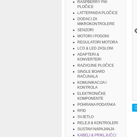
RASPBERRY PI®
PLOČICE
LATTEPANDA PLOČICE
DODACI ZA
MIKROKONTROLERE
SENZORI
MOTORI I POGONI
REGULATORI MOTORA
LCD & LED ZASLONI
ADAPTERI &
KONVERTERI
RAZVOJNE PLOČICE
SINGLE BOARD
RAČUNALA
KOMUNIKACIJA I
KONTROLA
ELEKTRONIČKE
KOMPONENTE
POHRANA PODATAKA
RFID
SVJETLO
RELEJI & KONTROLERI
SUSTAVI NAPAJANJA
KABELI & PRIKLJUČCI