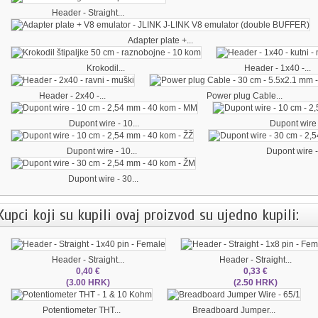
Header - Straight...
Adapter plate +...
Krokodil...
Header - 1x40 -...
Header - 2x40 -...
Power plug Cable...
Dupont wire - 10...
Dupont wire -
Dupont wire - 10...
Dupont wire -
Dupont wire - 30...
Kupci koji su kupili ovaj proizvod su ujedno kupili:
Header - Straight...
Header - Straight...
0,40 €
0,33 €
(3.00 HRK)
(2.50 HRK)
Potentiometer THT...
Breadboard Jumper...