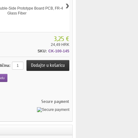
›
3,25 €
24,49 HRK
SKU:
CK-100-145
ličina:
udu
Secure payment