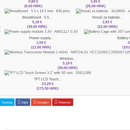
0,80 €
3,45 €
(6.00 HRK)
(26.00 HRK)
Breadboard - 5.5...
Nosač za baterije...
5,18 €
2,92 €
‹
(39.00 HRK)
(22.00 HRK)
Power supply...
Battery 
1,59 €
2
(12.00 HRK)
(19.
Wireless...
5,18 €
(39.00 HRK)
TFT LCD Touch...
23,29 €
(175.50 HRK)
Tweetaj
Dijeli
Google+
Pinterest