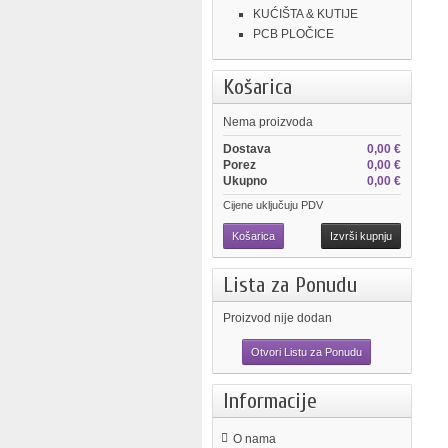
KUĆIŠTA & KUTIJE
PCB PLOČICE
Košarica
Nema proizvoda
Dostava
0,00 €
Porez
0,00 €
Ukupno
0,00 €
Cijene uključuju PDV
Košarica
Izvrši kupnju
Lista za Ponudu
Proizvod nije dodan
Otvori Listu za Ponudu
Informacije
O nama