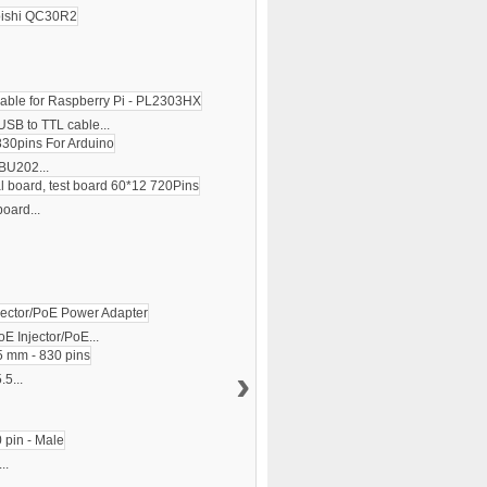
USB to TTL cable...
BU202...
oard...
oE Injector/PoE...
›
5...
..