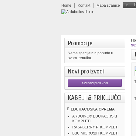
Home
Kontakt
Mapa stranice
€
H
Promocije
90
Nema specijalnih ponuda u
ovom trenutku.
Novi proizvodi
Svi novi proizvodi
KABELI & PRIKLJUČCI
EDUKACIJSKA OPREMA
ARDUINO® EDUKACIJSKI
KOMPLETI
RASPBERRY PI KOMPLETI
BBC MICRO:BIT KOMPLETI