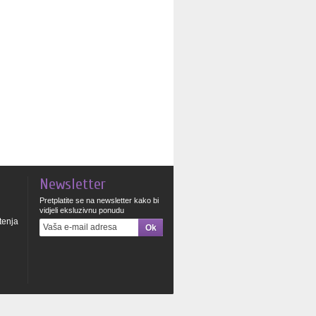
Newsletter
Pretplatite se na newsletter kako bi
vidjeli eksluzivnu ponudu
štenja