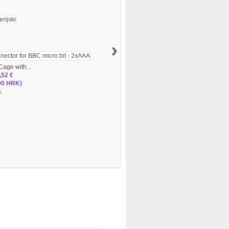
›
Cage with...
,52 €
00 HRK)