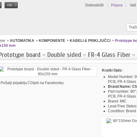
Dobrodošli
Prijava
Vaš
HR
ome
>
AUTOMATIKA
>
KOMPONENTE
>
KABELI & PRIKLJUČCI
>
Prototype bo
x150 mm
Prototype board - Double sided - FR-4 Glass Fiber 
Kratki Opis:
Model Number:
9
PCB, FR-4 Glass
Pošalji prijatelju
Dijeli na Facebooku
Brand Name:
Ch
Part number:
90*1
PCB, FR-4 Glass
Brand:
MIC
Lead Free Status
Condition:
Brand 