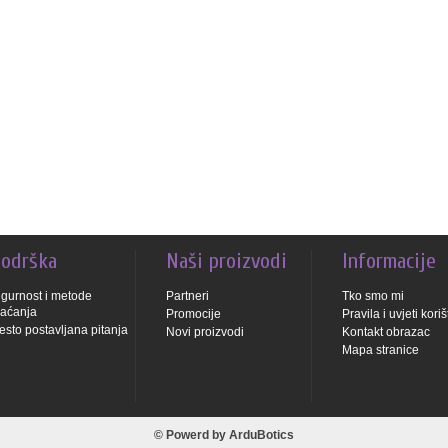
odrška
Naši proizvodi
Informacije
igurnost i metode
Partneri
Tko smo mi
laćanja
Promocije
Pravila i uvjeti kori
esto postavljana pitanja
Novi proizvodi
Kontakt obrazac
Mapa stranice
© Powerd by
ArduBotics