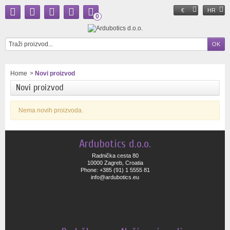
€
HR
0
Home
>
Novi proizvod
Novi proizvod
Nema novih proizvoda.
Ardubotics d.o.o.
Radnička cesta 80
10000 Zagreb, Croatia
Phone: +385 (91) 1 5555 81
info@ardubotics.eu