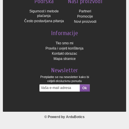
Podrška
Naši proizvodi
Sigurnost i metode
Partneri
plaćanja
Promocije
Često postavljana pitanja
Novi proizvodi
Informacije
Tko smo mi
Pravila i uvjeti korištenja
Kontakt obrazac
Mapa stranice
Newsletter
Pretplatite se na newsletter kako bi
vidjeli eksluzivnu ponudu
© Powerd by
ArduBotics