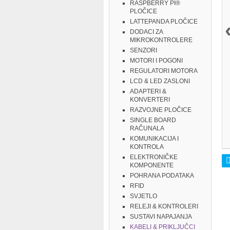
RASPBERRY PI®
PLOČICE
LATTEPANDA PLOČICE
DODACI ZA
MIKROKONTROLERE
SENZORI
MOTORI I POGONI
REGULATORI MOTORA
LCD & LED ZASLONI
ADAPTERI &
KONVERTERI
RAZVOJNE PLOČICE
SINGLE BOARD
RAČUNALA
KOMUNIKACIJA I
KONTROLA
ELEKTRONIČKE
KOMPONENTE
POHRANA PODATAKA
RFID
SVJETLO
RELEJI & KONTROLERI
SUSTAVI NAPAJANJA
KABELI & PRIKLJUČCI