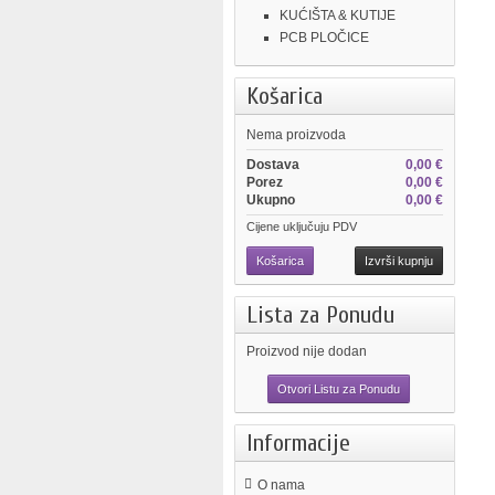
KUĆIŠTA & KUTIJE
PCB PLOČICE
Košarica
Nema proizvoda
Dostava
0,00 €
Porez
0,00 €
Ukupno
0,00 €
Cijene uključuju PDV
Košarica
Izvrši kupnju
Lista za Ponudu
Proizvod nije dodan
Otvori Listu za Ponudu
Informacije
O nama