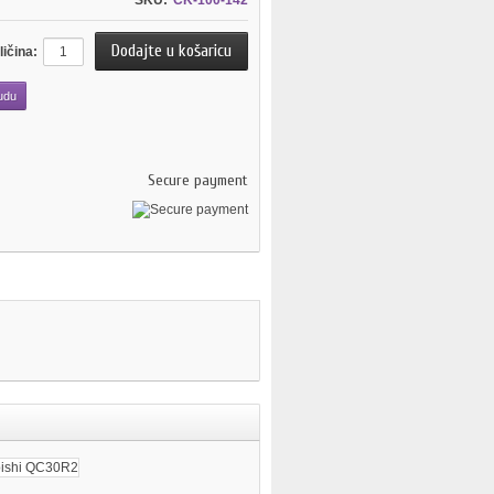
SKU:
CK-100-142
ličina:
udu
Secure payment