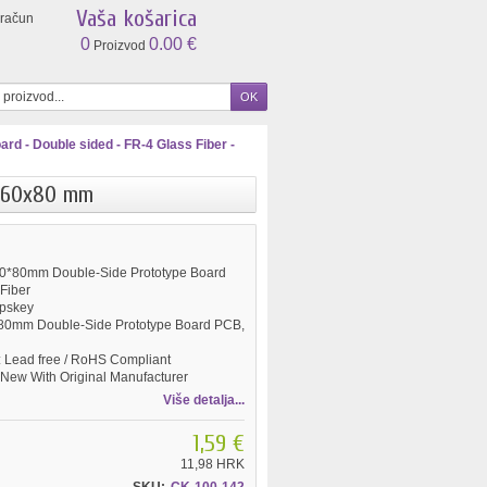
Vaša košarica
 račun
0
0.00 €
Proizvod
ard - Double sided - FR-4 Glass Fiber -
- 60x80 mm
0*80mm Double-Side Prototype Board
Fiber
pskey
80mm Double-Side Prototype Board PCB,
:
Lead free / RoHS Compliant
New With Original Manufacturer
Više detalja...
1,59 €
11,98 HRK