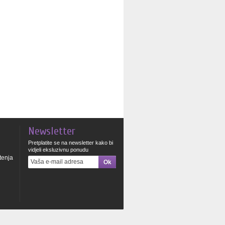
Newsletter
Pretplatite se na newsletter kako bi
vidjeli eksluzivnu ponudu
štenja