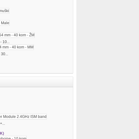
 10...
 30...
...
RK)