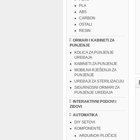
PLA
ABS
CARBON
OSTALI
RESIN
ORMARI I KABINETI ZA
PUNJENJE
KOLICA ZA PUNJENJE
UREĐAJA
KABINETI ZA PUNJENJE
MOBILNA RJEŠENJA ZA
PUNJENJE
UREĐAJI ZA STERILIZACIJU
SIGURNOSNI ORMARI ZA
PUNJENJE UREĐAJA
INTERAKTIVNI PODOVI I
ZIDOVI
AUTOMATIKA
DIY SETOVI
KOMPONENTE
ARDUINO® PLOČICE