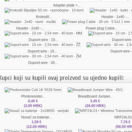
Adapter plate +...
Krokodil...
Header - 1x40 -...
Header - 2x40 -...
Power plug Cable...
Dupont wire - 10...
Dupont wire -
Dupont wire - 10...
Dupont wire -
Dupont wire - 30...
Kupci koji su kupili ovaj proizvod su ujedno kupili:
Photoresistor...
Breadboard Jumper...
0,40 €
3,45 €
(3.00 HRK)
(26.00 HRK)
Nosač za baterije...
NRF24L01+
1,59 €
7,76 €
(12.00 HRK)
(58.50 H