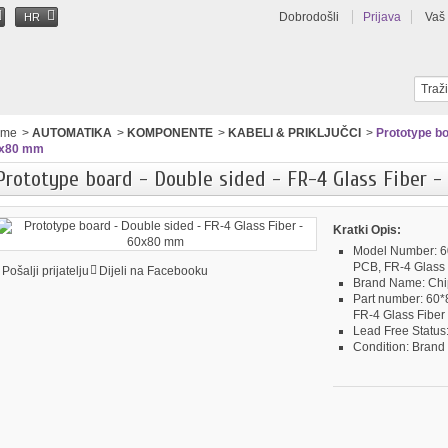
Dobrodošli
Prijava
Vaš
HR
ome
>
AUTOMATIKA
>
KOMPONENTE
>
KABELI & PRIKLJUČCI
>
Prototype bo
x80 mm
Prototype board - Double sided - FR-4 Glass Fiber 
Kratki Opis:
Model Number:
6
PCB, FR-4 Glass 
Pošalji prijatelju
Dijeli na Facebooku
Brand Name:
Chi
Part number:
60*
FR-4 Glass Fiber
Lead Free Status
Condition:
Brand 