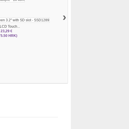
›
LCD Touch...
23,29 €
75.50 HRK)