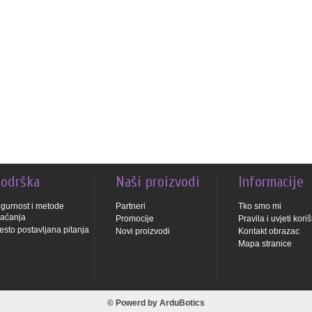
odrška
Naši proizvodi
Informacije
igurnost i metode
Partneri
Tko smo mi
laćanja
Promocije
Pravila i uvjeti kori
esto postavljana pitanja
Novi proizvodi
Kontakt obrazac
Mapa stranice
© Powerd by
ArduBotics