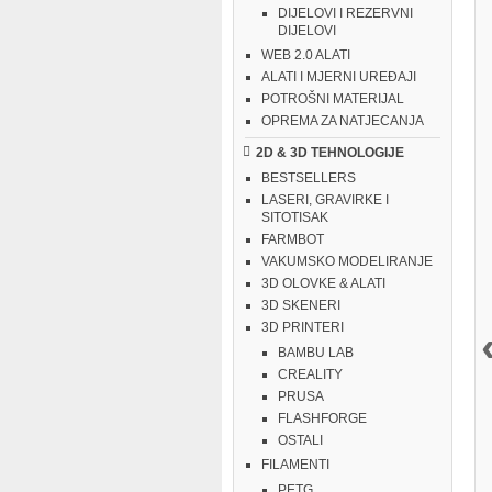
DIJELOVI I REZERVNI
DIJELOVI
WEB 2.0 ALATI
ALATI I MJERNI UREĐAJI
POTROŠNI MATERIJAL
OPREMA ZA NATJECANJA
2D & 3D TEHNOLOGIJE
BESTSELLERS
LASERI, GRAVIRKE I
SITOTISAK
FARMBOT
VAKUMSKO MODELIRANJE
3D OLOVKE & ALATI
3D SKENERI
3D PRINTERI
BAMBU LAB
CREALITY
PRUSA
FLASHFORGE
OSTALI
FILAMENTI
PETG