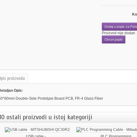
Ko
Dodaj u popis za Pon
Proizvod nije dodan
Otvori popis
Opis proizvoda
Detaljan Opis:
60*80mm Double-Side Prototype Board PCB, FR-4 Glass Fiber
30 ostali proizvodi u istoj kategoriji
USB cable -...
PLC Programming...