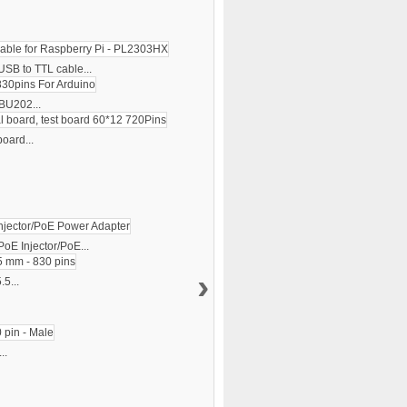
USB to TTL cable...
BU202...
oard...
PoE Injector/PoE...
›
5...
..