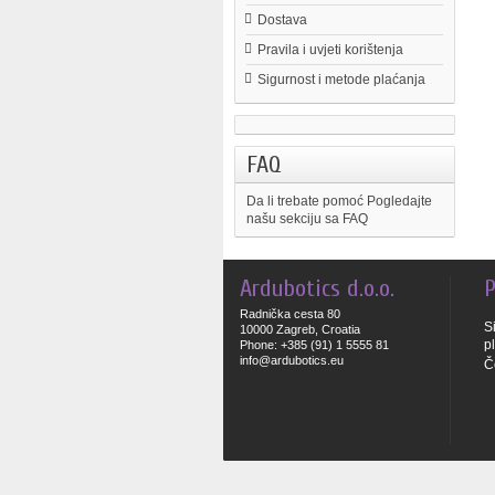
Dostava
Pravila i uvjeti korištenja
Sigurnost i metode plaćanja
FAQ
Da li trebate pomoć
Pogledajte
našu sekciju sa FAQ
Ardubotics d.o.o.
P
Radnička cesta 80
S
10000 Zagreb, Croatia
p
Phone: +385 (91) 1 5555 81
info@ardubotics.eu
Č