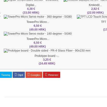
Digital...
Krokodil...
4,38 €
2,92 €
‹
(33.00 HRK)
(22.00 HRK)
TowerPro Micro...
TFT 
6,50 €
(49.00 HRK)
(1
TowerPro Micro...
6,50 €
(49.00 HRK)
Prototype board -...
3,25 €
(24.49 HRK)
Tweetaj
Dijeli
Google+
Pinterest