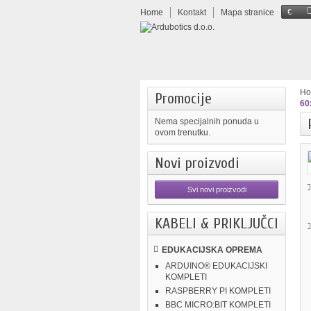
Home
Kontakt
Mapa stranice
€
H
Promocije
60
Nema specijalnih ponuda u
ovom trenutku.
Novi proizvodi
Svi novi proizvodi
KABELI & PRIKLJUČCI
EDUKACIJSKA OPREMA
ARDUINO® EDUKACIJSKI
KOMPLETI
RASPBERRY PI KOMPLETI
BBC MICRO:BIT KOMPLETI