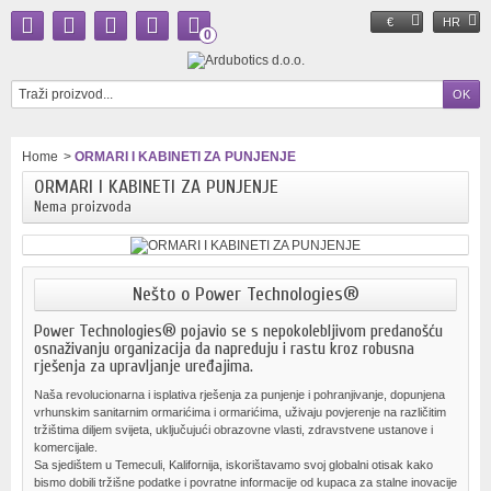
€
HR
0
Home
>
ORMARI I KABINETI ZA PUNJENJE
ORMARI I KABINETI ZA PUNJENJE
Nema proizvoda
Nešto o Power Technologies®
Power Technologies® pojavio se s nepokolebljivom predanošću
osnaživanju organizacija da napreduju i rastu kroz robusna
rješenja za upravljanje uređajima.
Naša revolucionarna i isplativa rješenja za punjenje i pohranjivanje, dopunjena
vrhunskim sanitarnim ormarićima i ormarićima, uživaju povjerenje na različitim
tržištima diljem svijeta, uključujući obrazovne vlasti, zdravstvene ustanove i
komercijale.
Sa sjedištem u Temeculi, Kalifornija, iskorištavamo svoj globalni otisak kako
bismo dobili tržišne podatke i povratne informacije od kupaca za stalne inovacije