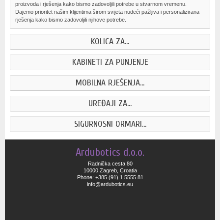
proizvoda i rješenja kako bismo zadovoljili potrebe u stvarnom vremenu.
Dajemo prioritet našim klijentima širom svijeta nudeći pažljiva i personalizirana
rješenja kako bismo zadovoljili njihove potrebe.
KOLICA ZA...
KABINETI ZA PUNJENJE
MOBILNA RJEŠENJA...
UREĐAJI ZA...
SIGURNOSNI ORMARI...
Ardubotics d.o.o.
Radnička cesta 80
10000 Zagreb, Croatia
Phone: +385 (91) 1 5555 81
info@ardubotics.eu