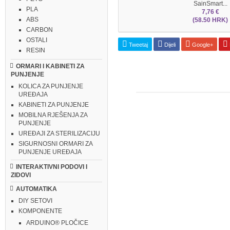
SainSmart...
PLA
7,76 €
ABS
(58.50 HRK)
CARBON
OSTALI
Tweetaj
Dijeli
Google+
RESIN
ORMARI I KABINETI ZA
PUNJENJE
KOLICA ZA PUNJENJE
UREĐAJA
KABINETI ZA PUNJENJE
MOBILNA RJEŠENJA ZA
PUNJENJE
UREĐAJI ZA STERILIZACIJU
SIGURNOSNI ORMARI ZA
PUNJENJE UREĐAJA
INTERAKTIVNI PODOVI I
ZIDOVI
AUTOMATIKA
DIY SETOVI
KOMPONENTE
ARDUINO® PLOČICE