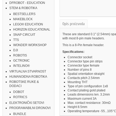
DFROBOT - EDUCATION
STEM & ROBOTIKA
BESTSELLERS
MAKEBLOCK
Opis proizvoda
LEGO® EDUCATION
HORIZON EDUCATIONAL
These are standard 0.1" (2.54mm) spa
SNAP CIRCUIT
with most 8-pin male headers.
TTS
This is a 8-Pin female header.
WONDER WORKSHOP
DJI
Specifications:
ROBOTIS
Connector socket
GCTRONIC
Connector type pin strips
Connector type female
INTELINO®
Number of pins 8
VIRTUALNA STVARNOST
Spatial orientation straight
HUMANOIDNA ROBOTIKA
Contacts pitch 2.54mm
ROBOTSKE RUKE &
Mounting THT
DODACI
Type of pin configuration 1x8
Contact plating gold plated
DOBOT
Leads dimensions len. 3.2mm
ROTRICS
Maximum current 3A
Max. contact resistance: 30mΩ
ELEKTRONIČKI SETOVI
Height 8.5mm
PROGRAMABILNI DRONOVI
Operating temperature -55...105°
BUNDLE