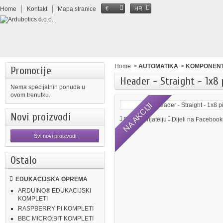
Home
Kontakt
Mapa stranice
€
HR
Home
>
AUTOMATIKA
>
KOMPONEN
Promocije
Header - Straight - 1x8 
Nema specijalnih ponuda u
ovom trenutku.
NA AKCIJI
Novi proizvodi
Pošalji prijatelju
Dijeli na Facebook
Svi novi proizvodi
Ostalo
EDUKACIJSKA OPREMA
ARDUINO® EDUKACIJSKI
KOMPLETI
RASPBERRY PI KOMPLETI
BBC MICRO:BIT KOMPLETI