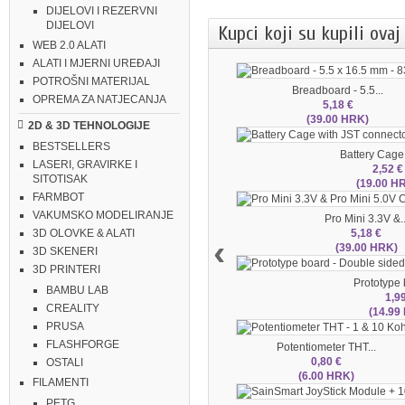
DIJELOVI I REZERVNI
DIJELOVI
Kupci koji su kupili ovaj
WEB 2.0 ALATI
ALATI I MJERNI UREĐAJI
POTROŠNI MATERIJAL
Breadboard - 5.5...
OPREMA ZA NATJECANJA
5,18 €
(39.00 HRK)
2D & 3D TEHNOLOGIJE
BESTSELLERS
Battery Cage 
LASERI, GRAVIRKE I
2,52 €
SITOTISAK
(19.00 H
FARMBOT
VAKUMSKO MODELIRANJE
Pro Mini 3.3V &..
5,18 €
3D OLOVKE & ALATI
‹
(39.00 HRK)
3D SKENERI
3D PRINTERI
Prototype b
BAMBU LAB
1,9
CREALITY
(14.99
PRUSA
FLASHFORGE
Potentiometer THT...
0,80 €
OSTALI
(6.00 HRK)
FILAMENTI
PETG