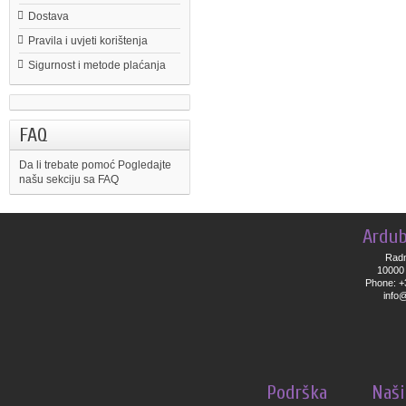
Dostava
Pravila i uvjeti korištenja
Sigurnost i metode plaćanja
FAQ
Da li trebate pomoć
Pogledajte
našu sekciju sa FAQ
Ardub
Radn
10000 
Phone: +
info
Podrška
Naši