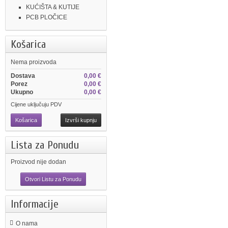
KUĆIŠTA & KUTIJE
PCB PLOČICE
Košarica
Nema proizvoda
Dostava
0,00 €
Porez
0,00 €
Ukupno
0,00 €
Cijene uključuju PDV
Košarica
Izvrši kupnju
Lista za Ponudu
Proizvod nije dodan
Otvori Listu za Ponudu
Informacije
O nama