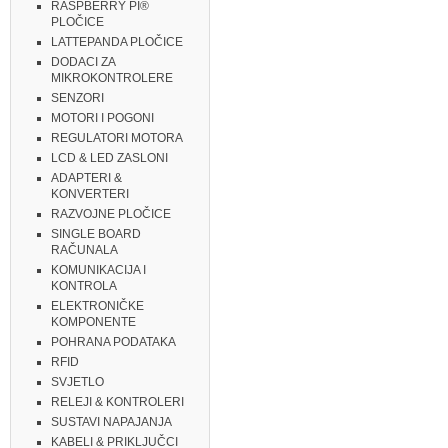
RASPBERRY PI®
PLOČICE
LATTEPANDA PLOČICE
DODACI ZA
MIKROKONTROLERE
SENZORI
MOTORI I POGONI
REGULATORI MOTORA
LCD & LED ZASLONI
ADAPTERI &
KONVERTERI
RAZVOJNE PLOČICE
SINGLE BOARD
RAČUNALA
KOMUNIKACIJA I
KONTROLA
ELEKTRONIČKE
KOMPONENTE
POHRANA PODATAKA
RFID
SVJETLO
RELEJI & KONTROLERI
SUSTAVI NAPAJANJA
KABELI & PRIKLJUČCI