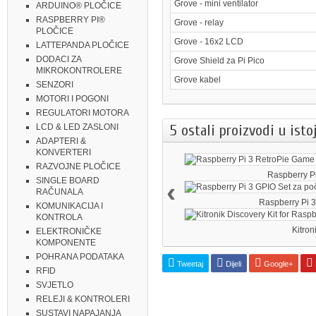
Grove - mini ventilator
ARDUINO® PLOČICE
RASPBERRY PI®
Grove - relay
PLOČICE
Grove - 16x2 LCD
LATTEPANDA PLOČICE
DODACI ZA
Grove Shield za Pi Pico
MIKROKONTROLERE
Grove kabel
SENZORI
MOTORI I POGONI
REGULATORI MOTORA
5 ostali proizvodi u isto
LCD & LED ZASLONI
ADAPTERI &
KONVERTERI
RAZVOJNE PLOČICE
Raspberry Pi 
SINGLE BOARD
‹
RAČUNALA
Raspberry Pi 3.
KOMUNIKACIJA I
KONTROLA
Kitroni
ELEKTRONIČKE
KOMPONENTE
POHRANA PODATAKA
Tweetaj
Dijeli
Google+
RFID
SVJETLO
RELEJI & KONTROLERI
SUSTAVI NAPAJANJA