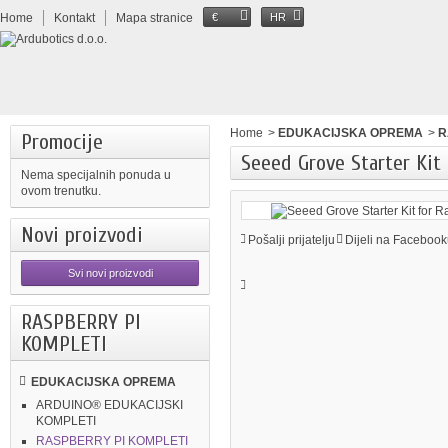
Home
Kontakt
Mapa stranice
€
HR
Home
>
EDUKACIJSKA OPREMA
>
R
Promocije
Seeed Grove Starter Kit 
Nema specijalnih ponuda u
ovom trenutku.
Novi proizvodi
Pošalji prijatelju
Dijeli na Facebook
Svi novi proizvodi
RASPBERRY PI
KOMPLETI
EDUKACIJSKA OPREMA
ARDUINO® EDUKACIJSKI
KOMPLETI
RASPBERRY PI KOMPLETI