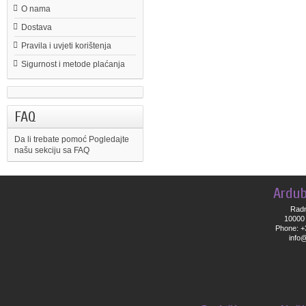
O nama
Dostava
Pravila i uvjeti korištenja
Sigurnost i metode plaćanja
FAQ
Da li trebate pomoć
Pogledajte
našu sekciju sa FAQ
Ardub
Radn
10000 
Phone: +
info