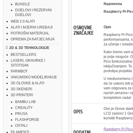
Napomena
BUNDLE
DIJELOVI I REZERVNI
Raspberry Pi Pico
DIJELOVI
WEB 2.0 ALATI
OSNOVNE
Opis
ALATI I MJERNI UREĐAJI
ZNAČAJKE
POTROŠNI MATERIJAL
Raspberry Pi Pico
OPREMA ZA NATJECANJA
performansama, ra
za učenje i svlada
2D & 3D TEHNOLOGIJE
Kako bismo vam pom
BESTSELLERS
je prije moguće. 
LASERI, GRAVIRKE I
Pico funkcionalne
SITOTISAK
isključivanjem. To
prototipa projekta
FARMBOT
VAKUMSKO MODELIRANJE
U međuvremenu nud
3D OLOVKE & ALATI
da će uskoro biti 
vam odgovara za br
3D SKENERI
raznih senzora i n
3D PRINTERI
kompletom sada!
BAMBU LAB
CREALITY
Ovo je Grove start
OPIS
LCD zaslon/ 1 Gro
PRUSA
koristiti Raspberry
FLASHFORGE
OSTALI
Raspberry Pi Pic
DODATNI
FILAMENTI