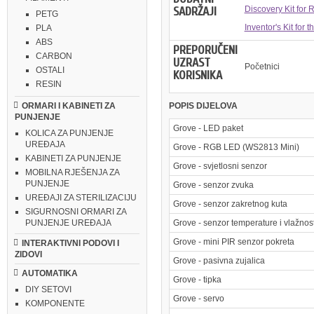
SADRŽAJI
Discovery Kit for 
PETG
Inventor's Kit for 
PLA
ABS
PREPORUČENI
CARBON
UZRAST
Početnici
OSTALI
KORISNIKA
RESIN
POPIS DIJELOVA
ORMARI I KABINETI ZA
PUNJENJE
Grove - LED paket
KOLICA ZA PUNJENJE
UREĐAJA
Grove - RGB LED (WS2813 Mini)
KABINETI ZA PUNJENJE
Grove - svjetlosni senzor
MOBILNA RJEŠENJA ZA
PUNJENJE
Grove - senzor zvuka
UREĐAJI ZA STERILIZACIJU
Grove - senzor zakretnog kuta
SIGURNOSNI ORMARI ZA
Grove - senzor temperature i vlažnost
PUNJENJE UREĐAJA
Grove - mini PIR senzor pokreta
INTERAKTIVNI PODOVI I
ZIDOVI
Grove - pasivna zujalica
AUTOMATIKA
Grove - tipka
DIY SETOVI
Grove - servo
KOMPONENTE