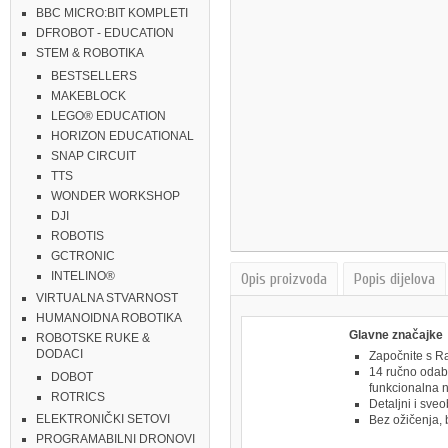
BBC MICRO:BIT KOMPLETI
DFROBOT - EDUCATION
STEM & ROBOTIKA
BESTSELLERS
MAKEBLOCK
LEGO® EDUCATION
HORIZON EDUCATIONAL
SNAP CIRCUIT
TTS
WONDER WORKSHOP
DJI
ROBOTIS
GCTRONIC
INTELINO®
Opis proizvoda
Popis dijelova
VIRTUALNA STVARNOST
HUMANOIDNA ROBOTIKA
Glavne značajke
ROBOTSKE RUKE &
DODACI
Započnite s Ra
14 ručno odab
DOBOT
funkcionalna 
ROTRICS
Detaljni i sve
ELEKTRONIČKI SETOVI
Bez ožičenja, 
PROGRAMABILNI DRONOVI