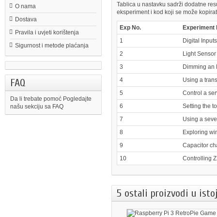
Tablica u nastavku sadrži dodatne res
O nama
eksperiment i kod koji se može kopirati 
Dostava
Exp No.
Experiment
Pravila i uvjeti korištenja
1
Digital Input
Sigurnost i metode plaćanja
2
Light Sensor
3
Dimming an L
4
Using a trans
FAQ
5
Control a ser
Da li trebate pomoć
Pogledajte
6
Setting the t
našu sekciju sa FAQ
7
Using a seve
8
Exploring wi
9
Capacitor cha
10
Controlling 
5 ostali proizvodi u isto