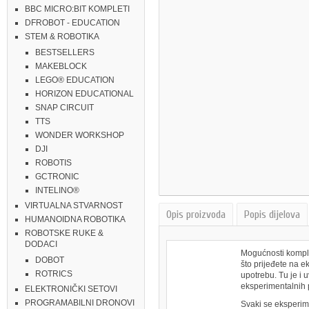
BBC MICRO:BIT KOMPLETI
DFROBOT - EDUCATION
STEM & ROBOTIKA
BESTSELLERS
MAKEBLOCK
LEGO® EDUCATION
HORIZON EDUCATIONAL
SNAP CIRCUIT
TTS
WONDER WORKSHOP
DJI
ROBOTIS
GCTRONIC
INTELINO®
VIRTUALNA STVARNOST
Opis proizvoda
Popis dijelova
HUMANOIDNA ROBOTIKA
ROBOTSKE RUKE &
DODACI
Mogućnosti komple
DOBOT
što prijeđete na e
ROTRICS
upotrebu. Tu je i 
eksperimentalnih p
ELEKTRONIČKI SETOVI
PROGRAMABILNI DRONOVI
Svaki se eksperimen