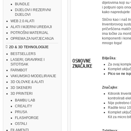
dijelovima koji su
BUNDLE
i potpuni opis ono
DIJELOVI I REZERVNI
kako napredujete k
DIJELOVI
Slično kao i naš In
WEB 2.0 ALATI
Inventorovog susta
ALATI I MJERNI UREĐAJI
pričvršćena matičn
POTROŠNI MATERIJAL
ima točke za monta
komponenti i konekt
OPREMA ZA NATJECANJA
mnogo toga!
2D & 3D TEHNOLOGIJE
BESTSELLERS
Bilješka
:
LASERI, GRAVIRKE I
OSNOVNE
Za ovaj komple
SITOTISAK
ZNAČAJKE
Komplet uklju
FARMBOT
Pico se ne is
VAKUMSKO MODELIRANJE
3D OLOVKE & ALATI
Značajke
:
3D SKENERI
Kitronik Invent
3D PRINTERI
kontrolirati e
BAMBU LAB
Nije potrebno l
CREALITY
Radite kroz 10 
PRUSA
Komplet uključu
Kit za micro:bi
FLASHFORGE
OSTALI
FILAMENTI
Zahtijeva
: