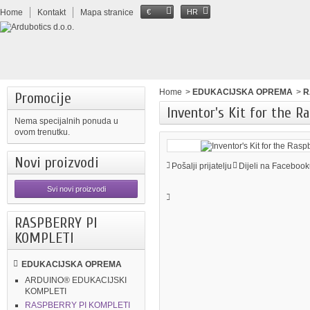
Home
Kontakt
Mapa stranice
€
HR
Home
>
EDUKACIJSKA OPREMA
>
R
Promocije
Inventor's Kit for the R
Nema specijalnih ponuda u
ovom trenutku.
Novi proizvodi
Pošalji prijatelju
Dijeli na Facebook
Svi novi proizvodi
RASPBERRY PI
KOMPLETI
EDUKACIJSKA OPREMA
ARDUINO® EDUKACIJSKI
KOMPLETI
RASPBERRY PI KOMPLETI