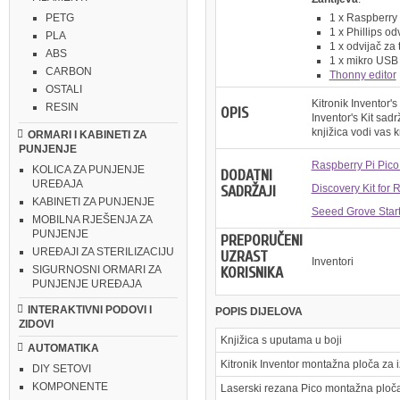
1 x Raspberry 
PETG
1 x Phillips od
PLA
1 x odvijač za 
ABS
1 x mikro USB
CARBON
Thonny editor
OSTALI
Kitronik Inventor'
RESIN
OPIS
Inventor's Kit sad
knjižica vodi vas 
ORMARI I KABINETI ZA
PUNJENJE
Raspberry Pi Pic
KOLICA ZA PUNJENJE
DODATNI
UREĐAJA
SADRŽAJI
Discovery Kit for 
KABINETI ZA PUNJENJE
Seeed Grove Starte
MOBILNA RJEŠENJA ZA
PUNJENJE
PREPORUČENI
UREĐAJI ZA STERILIZACIJU
UZRAST
Inventori
KORISNIKA
SIGURNOSNI ORMARI ZA
PUNJENJE UREĐAJA
INTERAKTIVNI PODOVI I
POPIS DIJELOVA
ZIDOVI
Knjižica s uputama u boji
AUTOMATIKA
Kitronik Inventor montažna ploča za i
DIY SETOVI
KOMPONENTE
Laserski rezana Pico montažna ploča 