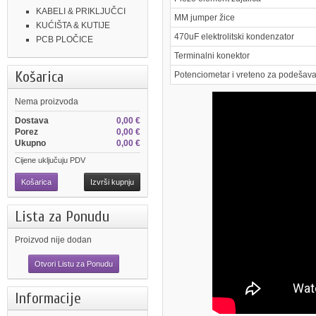
KABELI & PRIKLJUČCI
MM jumper žice
KUĆIŠTA & KUTIJE
470uF elektrolitski kondenzator
PCB PLOČICE
Terminalni konektor
Košarica
Potenciometar i vreteno za podešava
Nema proizvoda
Dostava
0,00 €
Porez
0,00 €
Ukupno
0,00 €
Cijene uključuju PDV
Košarica
Izvrši kupnju
Lista za Ponudu
Proizvod nije dodan
Otvori Listu za Ponudu
Informacije