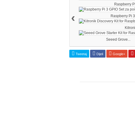
Raspberry Pi 
‹
Raspberry Pi 3.
Kitroni
Seeed Grove...
Tweetaj
Dijeli
Google+