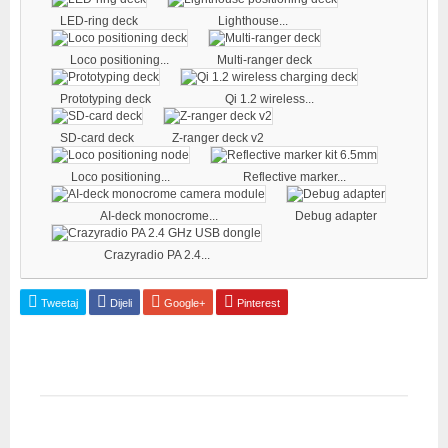
LED-ring deck
Lighthouse...
Loco positioning...
Multi-ranger deck
Prototyping deck
Qi 1.2 wireless...
SD-card deck
Z-ranger deck v2
Loco positioning...
Reflective marker...
AI-deck monocrome...
Debug adapter
Crazyradio PA 2.4...
Tweetaj
Dijeli
Google+
Pinterest