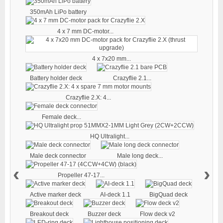
350mAh LiPo battery
4 x 7 mm DC-motor...
4 x 7x20 mm...
Battery holder deck
Crazyflie 2.1...
Crazyflie 2.X: 4...
Female deck...
HQ Ultralight...
Male deck connector
Male long deck...
‹
›
Propeller 47-17...
Active marker deck
AI-deck 1.1
BigQuad deck
Breakout deck
Buzzer deck
Flow deck v2