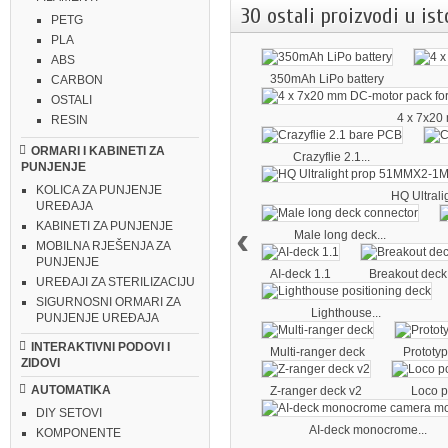
30 ostali proizvodi u ist
PETG
PLA
ABS
350mAh LiPo battery
CARBON
OSTALI
4 x 7x20 
RESIN
ORMARI I KABINETI ZA
Crazyflie 2.1...
PUNJENJE
KOLICA ZA PUNJENJE
HQ Ultralig
UREĐAJA
‹
KABINETI ZA PUNJENJE
Male long deck...
MOBILNA RJEŠENJA ZA
PUNJENJE
AI-deck 1.1
Breakout deck
UREĐAJI ZA STERILIZACIJU
SIGURNOSNI ORMARI ZA
Lighthouse...
PUNJENJE UREĐAJA
INTERAKTIVNI PODOVI I
Multi-ranger deck
Prototy
ZIDOVI
AUTOMATIKA
Z-ranger deck v2
Loco po
DIY SETOVI
AI-deck monocrome...
KOMPONENTE