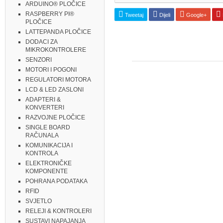
ARDUINO® PLOČICE
RASPBERRY PI®
Tweetaj
Dijeli
Google+
PLOČICE
LATTEPANDA PLOČICE
DODACI ZA
MIKROKONTROLERE
SENZORI
MOTORI I POGONI
REGULATORI MOTORA
LCD & LED ZASLONI
ADAPTERI &
KONVERTERI
RAZVOJNE PLOČICE
SINGLE BOARD
RAČUNALA
KOMUNIKACIJA I
KONTROLA
ELEKTRONIČKE
KOMPONENTE
POHRANA PODATAKA
RFID
SVJETLO
RELEJI & KONTROLERI
SUSTAVI NAPAJANJA