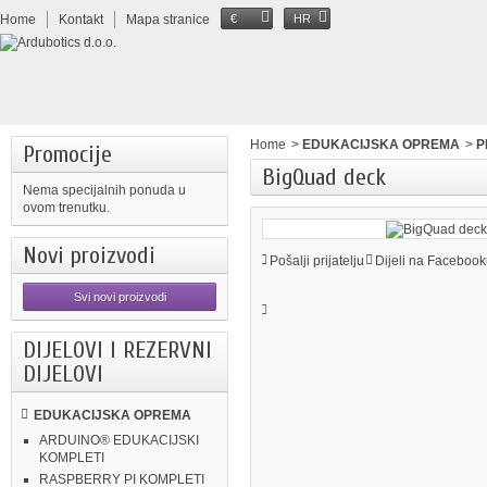
Home
Kontakt
Mapa stranice
€
HR
Home
>
EDUKACIJSKA OPREMA
>
P
Promocije
BigQuad deck
Nema specijalnih ponuda u
ovom trenutku.
Novi proizvodi
Pošalji prijatelju
Dijeli na Facebook
Svi novi proizvodi
DIJELOVI I REZERVNI
DIJELOVI
EDUKACIJSKA OPREMA
ARDUINO® EDUKACIJSKI
KOMPLETI
RASPBERRY PI KOMPLETI