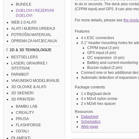
to do in seconds. The deck also conta
BUNDLE
(CPPM input) and GPS. It can also moni
DIJELOVI I REZERVNI
DIJELOVI
For more details, please see
the prod
WEB 2.0 ALATI
ALATI I MJERNI UREĐAJI
Features
POTROŠNI MATERIJAL
4 x ESC connectors
OPREMA ZA NATJECANJA
0.1” header mounting holes for addi
CPPM input (3 pin)
2D & 3D TEHNOLOGIJE
GPS input (4 pin)
BESTSELLERS
I2C expansion (4 pin)
Battery and current monitoring 
LASERI, GRAVIRKE I
Buzzer output (2 pin)
SITOTISAK
Connect one or two additional dec
FARMBOT
Automatic detection of expansion 
VAKUMSKO MODELIRANJE
3D OLOVKE & ALATI
Package contents
3D SKENERI
1 x BigQuad deck
4 x M2x4 nylon screw
3D PRINTERI
2 x M2x6 hex spacer
BAMBU LAB
Resources
CREALITY
Datasheet
PRUSA
Schematics
FLASHFORGE
Web page
OSTALI
FILAMENTI