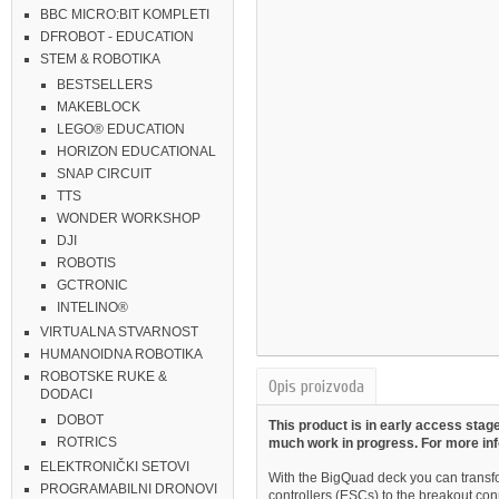
BBC MICRO:BIT KOMPLETI
DFROBOT - EDUCATION
STEM & ROBOTIKA
BESTSELLERS
MAKEBLOCK
LEGO® EDUCATION
HORIZON EDUCATIONAL
SNAP CIRCUIT
TTS
WONDER WORKSHOP
DJI
ROBOTIS
GCTRONIC
INTELINO®
VIRTUALNA STVARNOST
HUMANOIDNA ROBOTIKA
ROBOTSKE RUKE &
Opis proizvoda
DODACI
DOBOT
This product is in early access stage
ROTRICS
much work in progress. For more in
ELEKTRONIČKI SETOVI
With the BigQuad deck you can transfo
PROGRAMABILNI DRONOVI
controllers (ESCs) to the breakout con