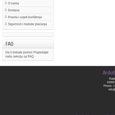
O nama
Dostava
Pravila i uvjeti korištenja
Sigurnost i metode plaćanja
FAQ
Da li trebate pomoć
Pogledajte
našu sekciju sa FAQ
Ardub
Radn
10000 
Phone: +
info