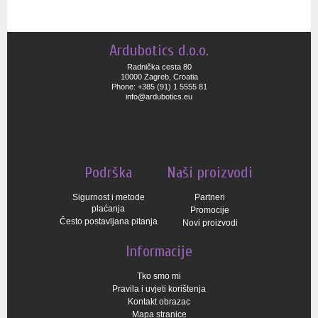
Ardubotics d.o.o.
Radnička cesta 80
10000 Zagreb, Croatia
Phone: +385 (91) 1 5555 81
info@ardubotics.eu
Podrška
Naši proizvodi
Sigurnost i metode
Partneri
plaćanja
Promocije
Često postavljana pitanja
Novi proizvodi
Informacije
Tko smo mi
Pravila i uvjeti korištenja
Kontakt obrazac
Mapa stranice