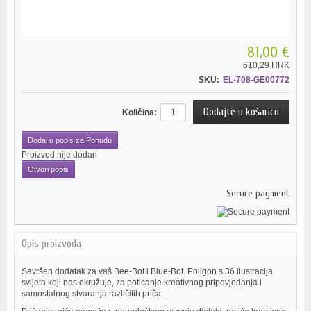
81,00 €
610,29 HRK
SKU:
EL-708-GE00772
Količina:
Dodaj u popis za Ponudu
Proizvod nije dodan
Otvori popis
Secure payment
Opis proizvoda
Savršen dodatak za vaš Bee-Bot i Blue-Bot. Poligon s 36 ilustracija
svijeta koji nas okružuje, za poticanje kreativnog pripovjedanja i
samostalnog stvaranja različitih priča.