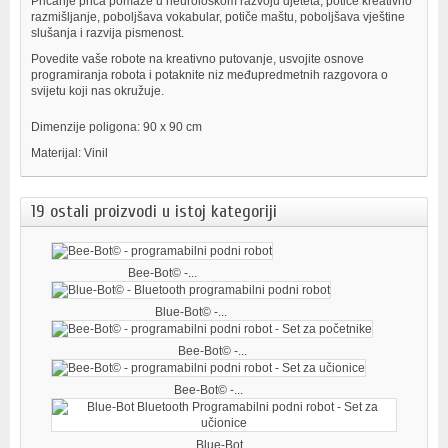
Pričanje priča pomaže u neurološkom razvoju djeteta, potiče kreativno
razmišljanje, poboljšava vokabular, potiče maštu, poboljšava vještine
slušanja i razvija pismenost.
Povedite vaše robote na kreativno putovanje, usvojite osnove
programiranja robota i potaknite niz međupredmetnih razgovora o
svijetu koji nas okružuje.
Dimenzije poligona: 90 x 90 cm
Materijal: Vinil
19 ostali proizvodi u istoj kategoriji
Bee-Bot© -...
Blue-Bot© -...
Bee-Bot© -...
Bee-Bot© -...
Blue-Bot...