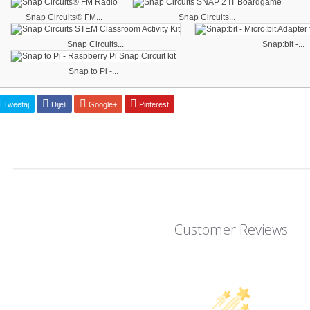
Snap Circuits® FM...
Snap Circuits...
Snap Circuits...
Snap:bit -...
Snap to Pi -...
Tweetaj
Dijeli
Google+
Pinterest
Customer Reviews