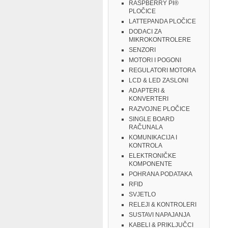
RASPBERRY PI®
PLOČICE
LATTEPANDA PLOČICE
DODACI ZA
MIKROKONTROLERE
SENZORI
MOTORI I POGONI
REGULATORI MOTORA
LCD & LED ZASLONI
ADAPTERI &
KONVERTERI
RAZVOJNE PLOČICE
SINGLE BOARD
RAČUNALA
KOMUNIKACIJA I
KONTROLA
ELEKTRONIČKE
KOMPONENTE
POHRANA PODATAKA
RFID
SVJETLO
RELEJI & KONTROLERI
SUSTAVI NAPAJANJA
KABELI & PRIKLJUČCI