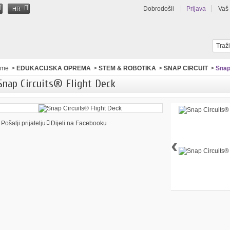
Dobrodošli
Prijava
Vaš
HR
ome
>
EDUKACIJSKA OPREMA
>
STEM & ROBOTIKA
>
SNAP CIRCUIT
>
Snap
Snap Circuits® Flight Deck
Pošalji prijatelju
Dijeli na Facebooku
‹