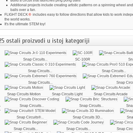
Build a circuit that launches ping pong balls
Additional projects include creating artistic patterns on a spinning wheel and
balls over a fan.
FLIGHT DECK
®
includes easy to follow directions that allow kids to work inde
the world works.
It's the ultimate STEM toy!
25 ostali proizvodi u istoj kategoriji
Snap Circuits...
SC-100R
Sna
Snap Circuits...
Snap Circuits...
Snap Circuits...
Snap Circu
Snap Circuits Motion
Snap Circuits Light
Snap Circuits Arcade
‹
Snap Circuits...
Snap Circuits...
Snap
Snap Circuits®...
Snap Circuits 3D...
Snap
Snap Circuits...
Snap Circuits...
Snap Circui