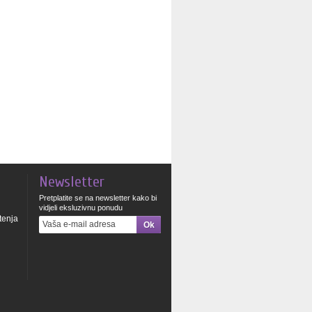
Newsletter
Pretplatite se na newsletter kako bi
vidjeli eksluzivnu ponudu
štenja