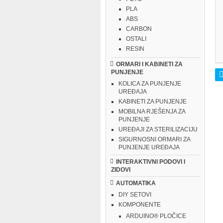
PLA
ABS
CARBON
OSTALI
RESIN
ORMARI I KABINETI ZA
PUNJENJE
KOLICA ZA PUNJENJE
UREĐAJA
KABINETI ZA PUNJENJE
MOBILNA RJEŠENJA ZA
PUNJENJE
UREĐAJI ZA STERILIZACIJU
SIGURNOSNI ORMARI ZA
PUNJENJE UREĐAJA
INTERAKTIVNI PODOVI I
ZIDOVI
AUTOMATIKA
DIY SETOVI
KOMPONENTE
ARDUINO® PLOČICE