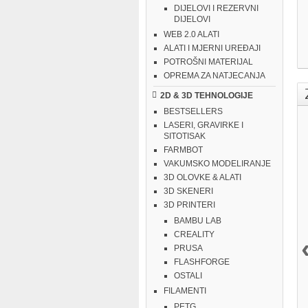
DIJELOVI I REZERVNI
DIJELOVI
WEB 2.0 ALATI
ALATI I MJERNI UREĐAJI
POTROŠNI MATERIJAL
OPREMA ZA NATJECANJA
2D & 3D TEHNOLOGIJE
BESTSELLERS
LASERI, GRAVIRKE I
SITOTISAK
FARMBOT
VAKUMSKO MODELIRANJE
3D OLOVKE & ALATI
3D SKENERI
3D PRINTERI
BAMBU LAB
CREALITY
PRUSA
FLASHFORGE
OSTALI
FILAMENTI
PETG