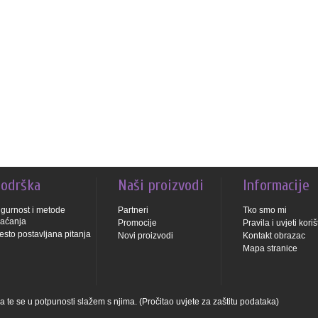
odrška
Naši proizvodi
Informacije
igurnost i metode
Partneri
Tko smo mi
laćanja
Promocije
Pravila i uvjeti kori
esto postavljana pitanja
Novi proizvodi
Kontakt obrazac
Mapa stranice
a te se u potpunosti slažem s njima.
(Pročitao uvjete za zaštitu podataka)