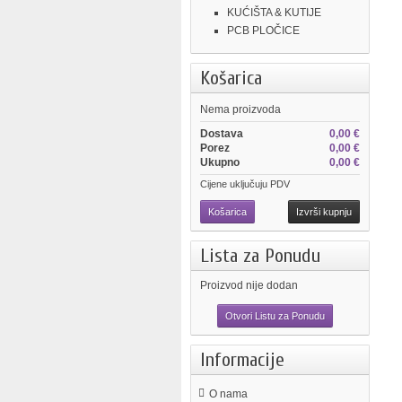
KUĆIŠTA & KUTIJE
PCB PLOČICE
Košarica
Nema proizvoda
Dostava
0,00 €
Porez
0,00 €
Ukupno
0,00 €
Cijene uključuju PDV
Košarica
Izvrši kupnju
Lista za Ponudu
Proizvod nije dodan
Otvori Listu za Ponudu
Informacije
O nama