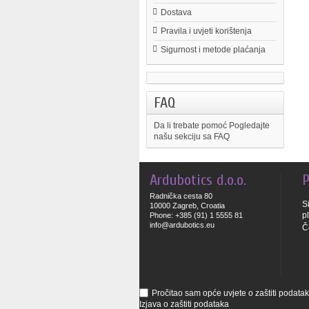
Dostava
Pravila i uvjeti korištenja
Sigurnost i metode plaćanja
FAQ
Da li trebate pomoć
Pogledajte
našu sekciju sa FAQ
Ardubotics d.o.o.
P
Radnička cesta 80
S
10000 Zagreb, Croatia
p
Phone: +385 (91) 1 5555 81
info@ardubotics.eu
Č
Pročitao sam opće uvjete o zaštiti podatak
Izjava o zaštiti podataka