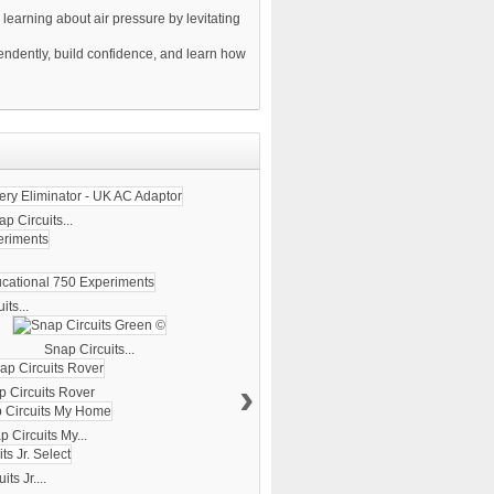
 learning about air pressure by levitating
pendently, build confidence, and learn how
p Circuits...
its...
Snap Circuits...
›
 Circuits Rover
 Circuits My...
ts Jr....