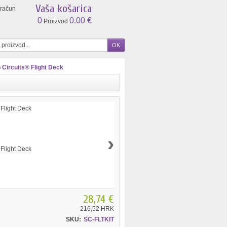
Vaša košarica
 račun
0
0.00 €
Proizvod
 Circuits® Flight Deck
›
28,74 €
216,52 HRK
SKU:
SC-FLTKIT