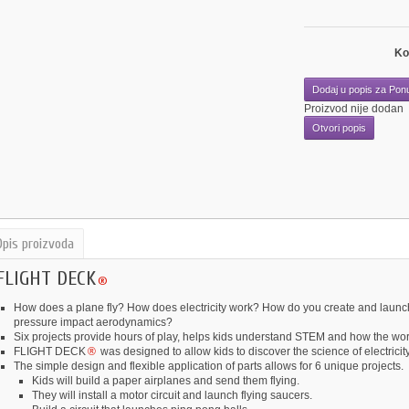
Ko
Dodaj u popis za Pon
Proizvod nije dodan
Otvori popis
Opis proizvoda
FLIGHT DECK
®
How does a plane fly? How does electricity work? How do you create and launc
pressure impact aerodynamics?
Six projects provide hours of play, helps kids understand STEM and how the wor
FLIGHT DECK
®
was designed to allow kids to discover the science of electricit
The simple design and flexible application of parts allows for 6 unique projects.
Kids will build a paper airplanes and send them flying.
They will install a motor circuit and launch flying saucers.