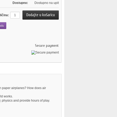
Dostupno:
Dostupno na upit
ličina:
udu
Secure payment
h paper airplanes? How does air
ld works.
y, physics and provide hours of play.