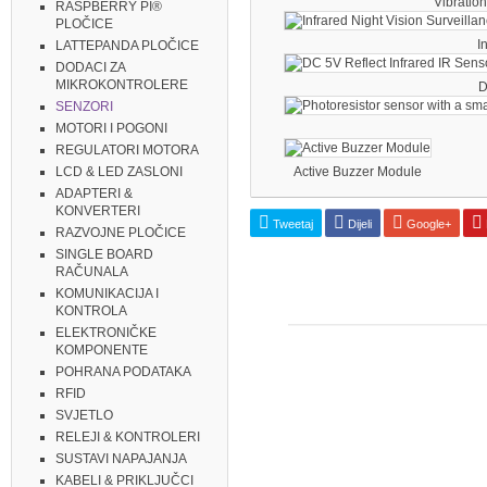
Vibration
RASPBERRY PI®
PLOČICE
I
LATTEPANDA PLOČICE
DODACI ZA
MIKROKONTROLERE
D
SENZORI
MOTORI I POGONI
REGULATORI MOTORA
Active Buzzer Module
LCD & LED ZASLONI
ADAPTERI &
KONVERTERI
Tweetaj
Dijeli
Google+
RAZVOJNE PLOČICE
SINGLE BOARD
RAČUNALA
KOMUNIKACIJA I
KONTROLA
ELEKTRONIČKE
KOMPONENTE
POHRANA PODATAKA
RFID
SVJETLO
RELEJI & KONTROLERI
SUSTAVI NAPAJANJA
KABELI & PRIKLJUČCI