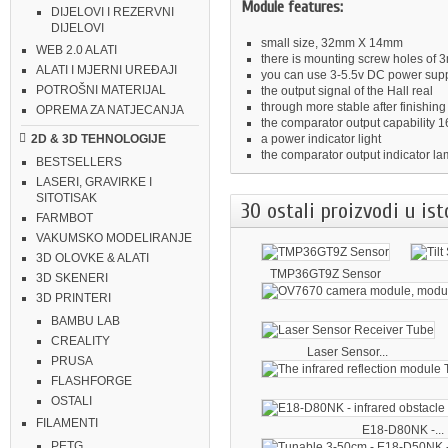
Module features:
DIJELOVI I REZERVNI
DIJELOVI
small size, 32mm X 14mm
WEB 2.0 ALATI
there is mounting screw holes of
ALATI I MJERNI UREĐAJI
you can use 3-5.5v DC power sup
POTROŠNI MATERIJAL
the output signal of the Hall real
through more stable after finishin
OPREMA ZA NATJECANJA
the comparator output capability
a power indicator light
2D & 3D TEHNOLOGIJE
the comparator output indicator l
BESTSELLERS
LASERI, GRAVIRKE I
SITOTISAK
30 ostali proizvodi u ist
FARMBOT
VAKUMSKO MODELIRANJE
3D OLOVKE & ALATI
TMP36GT9Z Sensor
3D SKENERI
3D PRINTERI
BAMBU LAB
CREALITY
Laser Sensor...
PRUSA
FLASHFORGE
OSTALI
FILAMENTI
E18-D80NK -...
PETG