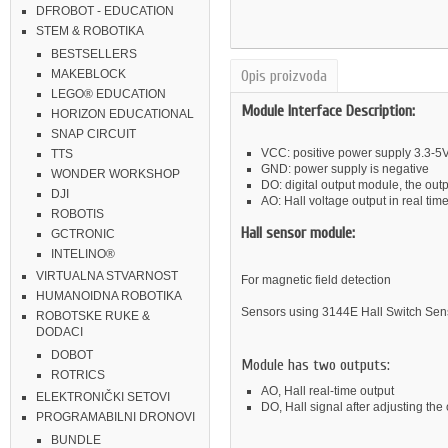
DFROBOT - EDUCATION
STEM & ROBOTIKA
BESTSELLERS
Opis proizvoda
MAKEBLOCK
LEGO® EDUCATION
Module Interface Description:
HORIZON EDUCATIONAL
SNAP CIRCUIT
VCC: positive power supply 3.3-5
TTS
GND: power supply is negative
WONDER WORKSHOP
DO: digital output module, the out
DJI
AO: Hall voltage output in real tim
ROBOTIS
Hall sensor module:
GCTRONIC
INTELINO®
VIRTUALNA STVARNOST
For magnetic field detection
HUMANOIDNA ROBOTIKA
Sensors using 3144E Hall Switch Sen
ROBOTSKE RUKE &
DODACI
DOBOT
Module has two outputs:
ROTRICS
AO, Hall real-time output
ELEKTRONIČKI SETOVI
DO, Hall signal after adjusting the
PROGRAMABILNI DRONOVI
BUNDLE