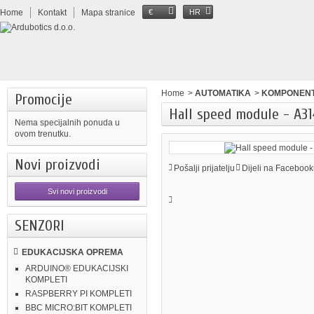
Home
Kontakt
Mapa stranice
€
HR
Home
>
AUTOMATIKA
>
KOMPONEN
Promocije
Hall speed module - A31
Nema specijalnih ponuda u
ovom trenutku.
Novi proizvodi
Pošalji prijatelju
Dijeli na Facebook
Svi novi proizvodi
SENZORI
EDUKACIJSKA OPREMA
ARDUINO® EDUKACIJSKI
KOMPLETI
RASPBERRY PI KOMPLETI
BBC MICRO:BIT KOMPLETI