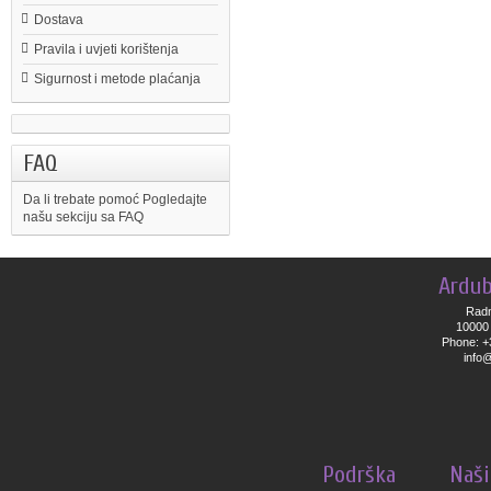
Dostava
Pravila i uvjeti korištenja
Sigurnost i metode plaćanja
FAQ
Da li trebate pomoć
Pogledajte
našu sekciju sa FAQ
Ardub
Radn
10000 
Phone: +
info
Podrška
Naši