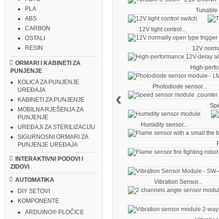
PLA
Tunable 
ABS
CARBON
12V light control...
OSTALI
RESIN
12V norma
ORMARI I KABINETI ZA
High-perfo
PUNJENJE
KOLICA ZA PUNJENJE
Photodiode sensor...
UREĐAJA
‹
KABINETI ZA PUNJENJE
Spe
MOBILNA RJEŠENJA ZA
PUNJENJE
Humidity sensor...
UREĐAJI ZA STERILIZACIJU
SIGURNOSNI ORMARI ZA
F
PUNJENJE UREĐAJA
INTERAKTIVNI PODOVI I
ZIDOVI
AUTOMATIKA
Vibration Sensor...
DIY SETOVI
KOMPONENTE
ARDUINO® PLOČICE