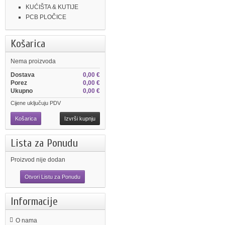
KUĆIŠTA & KUTIJE
PCB PLOČICE
Košarica
Nema proizvoda
Dostava
0,00 €
Porez
0,00 €
Ukupno
0,00 €
Cijene uključuju PDV
Košarica
Izvrši kupnju
Lista za Ponudu
Proizvod nije dodan
Otvori Listu za Ponudu
Informacije
O nama