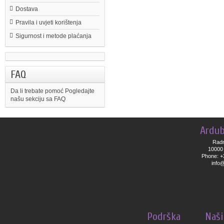
Dostava
Pravila i uvjeti korištenja
Sigurnost i metode plaćanja
FAQ
Da li trebate pomoć
Pogledajte
našu sekciju sa FAQ
Ardub
Radn
10000 
Phone: +
info
Podrška
Naši