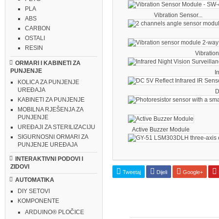
PLA
Vibration Sensor...
ABS
CARBON
OSTALI
RESIN
Vibration
ORMARI I KABINETI ZA
PUNJENJE
I
KOLICA ZA PUNJENJE
UREĐAJA
D
KABINETI ZA PUNJENJE
MOBILNA RJEŠENJA ZA
PUNJENJE
UREĐAJI ZA STERILIZACIJU
Active Buzzer Module
SIGURNOSNI ORMARI ZA
PUNJENJE UREĐAJA
INTERAKTIVNI PODOVI I
ZIDOVI
Tweetaj
Dijeli
Google+
AUTOMATIKA
DIY SETOVI
KOMPONENTE
ARDUINO® PLOČICE