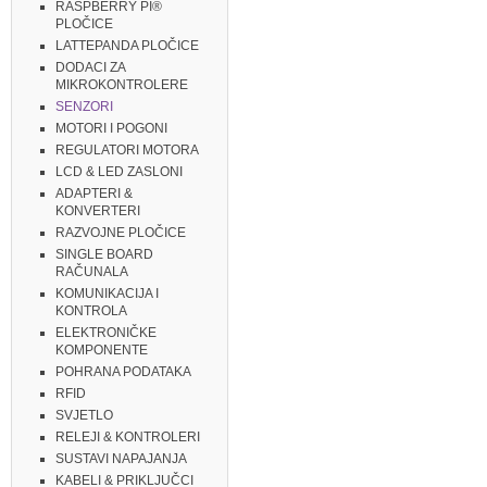
RASPBERRY PI®
PLOČICE
LATTEPANDA PLOČICE
DODACI ZA
MIKROKONTROLERE
SENZORI
MOTORI I POGONI
REGULATORI MOTORA
LCD & LED ZASLONI
ADAPTERI &
KONVERTERI
RAZVOJNE PLOČICE
SINGLE BOARD
RAČUNALA
KOMUNIKACIJA I
KONTROLA
ELEKTRONIČKE
KOMPONENTE
POHRANA PODATAKA
RFID
SVJETLO
RELEJI & KONTROLERI
SUSTAVI NAPAJANJA
KABELI & PRIKLJUČCI