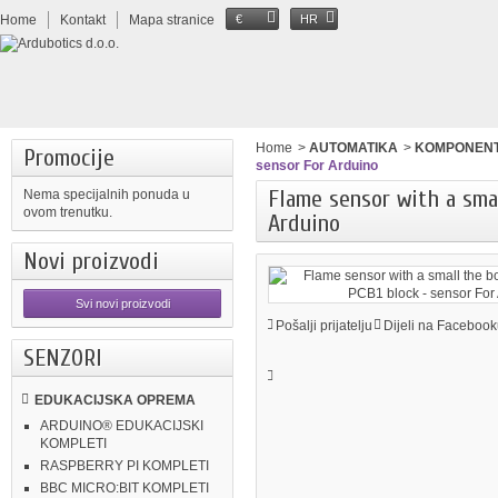
Home
Kontakt
Mapa stranice
€
HR
Home
>
AUTOMATIKA
>
KOMPONEN
Promocije
sensor For Arduino
Flame sensor with a smal
Nema specijalnih ponuda u
ovom trenutku.
Arduino
Novi proizvodi
Svi novi proizvodi
Pošalji prijatelju
Dijeli na Facebook
SENZORI
EDUKACIJSKA OPREMA
ARDUINO® EDUKACIJSKI
KOMPLETI
RASPBERRY PI KOMPLETI
BBC MICRO:BIT KOMPLETI