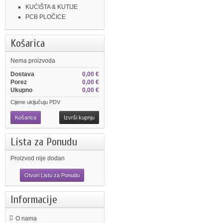
KUĆIŠTA & KUTIJE
PCB PLOČICE
Košarica
Nema proizvoda
Dostava
0,00 €
Porez
0,00 €
Ukupno
0,00 €
Cijene uključuju PDV
Košarica
Izvrši kupnju
Lista za Ponudu
Proizvod nije dodan
Otvori Listu za Ponudu
Informacije
O nama