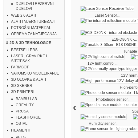
DIJELOVI I REZERVNI
DIJELOVI
Laser Sensor...
WEB 2.0 ALATI
ALATI I MJERNI UREĐAJI
POTROŠNI MATERIJAL
OPREMA ZA NATJECANJA
E18-D80NK -...
2D & 3D TEHNOLOGIJE
BESTSELLERS
Tunable 
LASERI, GRAVIRKE I
SITOTISAK
12V light control...
FARMBOT
VAKUMSKO MODELIRANJE
12V norma
3D OLOVKE & ALATI
3D SKENERI
High-perfo
3D PRINTERI
BAMBU LAB
Photodiode sensor...
‹
CREALITY
PRUSA
Spe
FLASHFORGE
Humidity sensor...
OSTALI
FILAMENTI
PETG