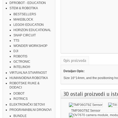
DFROBOT - EDUCATION
STEM & ROBOTIKA
BESTSELLERS
MAKEBLOCK
LEGO® EDUCATION
HORIZON EDUCATIONAL
SNAP CIRCUIT
TTS
WONDER WORKSHOP
DJI
ROBOTIS
Opis proizvoda
GCTRONIC
INTELINO®
Detaljan Opis:
VIRTUALNA STVARNOST
Size 16*14mm, and the positioning h
HUMANOIDNA ROBOTIKA
ROBOTSKE RUKE &
DODACI
30 ostali proizvodi u ist
DOBOT
ROTRICS
ELEKTRONIČKI SETOVI
PROGRAMABILNI DRONOVI
TMP36GT9Z Sensor
BUNDLE