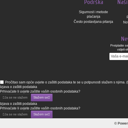
Podrška
Naši
Sigurnost i metode
plaćanja
Često postavljana pitanja
Nov
Ne
Pretplatite s
vidjeli
Pročitao sam opće uvjete o zaštiti podataka te se u potpunosti slažem s njima.
(
Izjava o zaštiti podataka
Prhivaćate li uvjete zaštite vaših osobnih podataka?
Ja se ne slažem
Slažem se
Izjava o zaštiti podataka
Prhivaćate li uvjete zaštite vaših osobnih podataka?
Ja se ne slažem
Slažem se
© Power