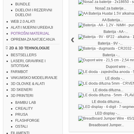
BUNDLE
Nosač za baterije...
DIJELOVI I REZERVNI
DIJELOVI
AA Baterija...
WEB 2.0 ALATI
ALATI I MJERNI UREĐAJI
Baterija - AA -...
POTROŠNI MATERIJAL
‹
OPREMA ZA NATJECANJA
Baterija - 9V -...
2D & 3D TEHNOLOGIJE
Baterija -...
BESTSELLERS
LASERI, GRAVIRKE I
SITOTISAK
Dupont wire -...
FARMBOT
VAKUMSKO MODELIRANJE
LE dioda -...
3D OLOVKE & ALATI
3D SKENERI
LE dioda difuzna...
3D PRINTERI
LE dioda difuzna...
BAMBU LAB
CREALITY
LED display -...
PRUSA
FLASHFORGE
Breadboard Jumper...
OSTALI
FILAMENTI