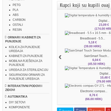
Kupci koji su kupili ovaj
PETG
PLA
ABS
CARBON
Digital...
23,09 €
OSTALI
(174.00 HR
RESIN
ORMARI I KABINETI ZA
Breadboard - 5.5...
PUNJENJE
5,18 €
(39.00 HRK)
KOLICA ZA PUNJENJE
UREĐAJA
‹
SainSmart Touch...
KABINETI ZA PUNJENJE
6,04 €
MOBILNA RJEŠENJA ZA
(45.50 HRK)
PUNJENJE
UREĐAJI ZA STERILIZACIJU
Digital...
SIGURNOSNI ORMARI ZA
10,48 €
PUNJENJE UREĐAJA
(79.00 HR
INTERAKTIVNI PODOVI I
ZIDOVI
Electronic compas...
8,76 €
AUTOMATIKA
(66.00 HRK)
DIY SETOVI
KOMPONENTE
Tweetaj
Dijeli
Google+