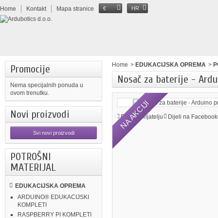
Home
Kontakt
Mapa stranice
€
HR
Home
>
EDUKACIJSKA OPREMA
>
P
Promocije
Nosač za baterije - Ardu
Nema specijalnih ponuda u
ovom trenutku.
NA AKCIJI
Novi proizvodi
Pošalji prijatelju
Dijeli na Facebook
Svi novi proizvodi
POTROŠNI
MATERIJAL
EDUKACIJSKA OPREMA
ARDUINO® EDUKACIJSKI
KOMPLETI
RASPBERRY PI KOMPLETI