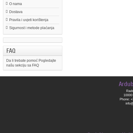
O nama
Dostava
Pravila i uvjeti korištenja
Sigurnost i metode plaćanja
FAQ
Da li trebate pomoć
Pogledajte
našu sekciju sa FAQ
Ardub
Radn
10000 
Phone: +
info