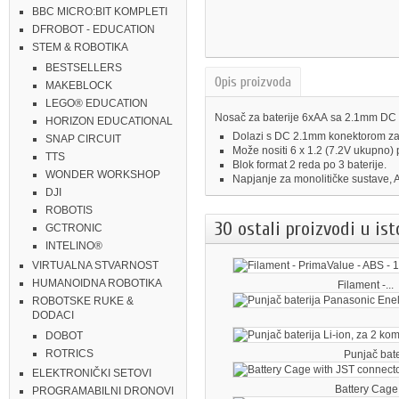
BBC MICRO:BIT KOMPLETI
DFROBOT - EDUCATION
STEM & ROBOTIKA
BESTSELLERS
Opis proizvoda
MAKEBLOCK
LEGO® EDUCATION
Nosač za baterije 6xAA sa 2.1mm DC 
HORIZON EDUCATIONAL
Dolazi s DC 2.1mm konektorom za n
SNAP CIRCUIT
Može nositi 6 x 1.2 (7.2V ukupno) p
TTS
Blok format 2 reda po 3 baterije.
WONDER WORKSHOP
Napjanje za monolitičke sustave, A
DJI
ROBOTIS
30 ostali proizvodi u ist
GCTRONIC
INTELINO®
VIRTUALNA STVARNOST
HUMANOIDNA ROBOTIKA
Filament -...
ROBOTSKE RUKE &
DODACI
DOBOT
ROTRICS
Punjač bater
ELEKTRONIČKI SETOVI
Battery Cage 
PROGRAMABILNI DRONOVI