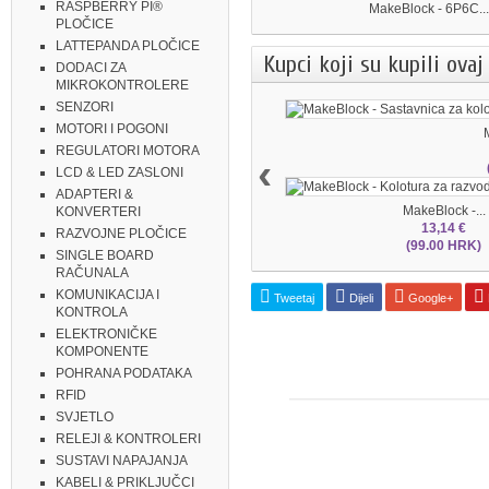
RASPBERRY PI®
MakeBlock - 6P6C...
PLOČICE
LATTEPANDA PLOČICE
Kupci koji su kupili ovaj
DODACI ZA
MIKROKONTROLERE
SENZORI
MOTORI I POGONI
M
REGULATORI MOTORA
‹
LCD & LED ZASLONI
ADAPTERI &
MakeBlock -...
KONVERTERI
13,14 €
RAZVOJNE PLOČICE
(99.00 HRK)
SINGLE BOARD
RAČUNALA
KOMUNIKACIJA I
Tweetaj
Dijeli
Google+
KONTROLA
ELEKTRONIČKE
KOMPONENTE
POHRANA PODATAKA
RFID
SVJETLO
RELEJI & KONTROLERI
SUSTAVI NAPAJANJA
KABELI & PRIKLJUČCI