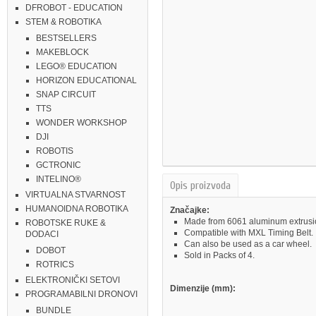
DFROBOT - EDUCATION
STEM & ROBOTIKA
BESTSELLERS
MAKEBLOCK
LEGO® EDUCATION
HORIZON EDUCATIONAL
SNAP CIRCUIT
TTS
WONDER WORKSHOP
DJI
ROBOTIS
GCTRONIC
INTELINO®
Opis proizvoda
VIRTUALNA STVARNOST
HUMANOIDNA ROBOTIKA
Značajke:
Made from 6061 aluminum extrusio
ROBOTSKE RUKE &
Compatible with MXL Timing Belt.
DODACI
Can also be used as a car wheel.
DOBOT
Sold in Packs of 4.
ROTRICS
ELEKTRONIČKI SETOVI
Dimenzije (mm):
PROGRAMABILNI DRONOVI
BUNDLE