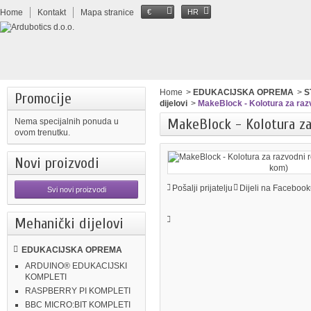
Home
Kontakt
Mapa stranice
€
HR
Home
>
EDUKACIJSKA OPREMA
>
S
Promocije
dijelovi
>
MakeBlock - Kolotura za raz
MakeBlock - Kolotura za
Nema specijalnih ponuda u
ovom trenutku.
Novi proizvodi
Pošalji prijatelju
Dijeli na Facebook
Svi novi proizvodi
Mehanički dijelovi
EDUKACIJSKA OPREMA
ARDUINO® EDUKACIJSKI
KOMPLETI
RASPBERRY PI KOMPLETI
BBC MICRO:BIT KOMPLETI