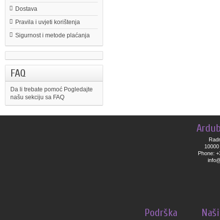
Dostava
Pravila i uvjeti korištenja
Sigurnost i metode plaćanja
FAQ
Da li trebate pomoć
Pogledajte
našu sekciju sa FAQ
Ardub
Radn
10000 
Phone: +
info
Podrška
Naši