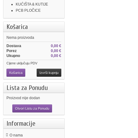
KUĆIŠTA & KUTIJE
PCB PLOČICE
Košarica
Nema proizvoda
Dostava
0,00 €
Porez
0,00 €
Ukupno
0,00 €
Cijene uključuju PDV
Košarica
Izvrši kupnju
Lista za Ponudu
Proizvod nije dodan
Otvori Listu za Ponudu
Informacije
O nama