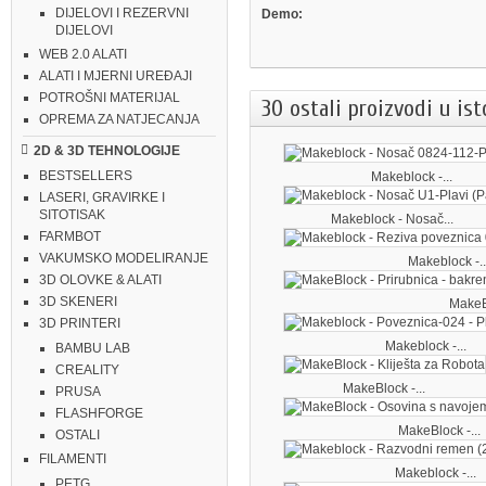
DIJELOVI I REZERVNI
Demo:
DIJELOVI
WEB 2.0 ALATI
ALATI I MJERNI UREĐAJI
POTROŠNI MATERIJAL
30 ostali proizvodi u ist
OPREMA ZA NATJECANJA
2D & 3D TEHNOLOGIJE
BESTSELLERS
Makeblock -...
LASERI, GRAVIRKE I
SITOTISAK
Makeblock - Nosač...
FARMBOT
VAKUMSKO MODELIRANJE
Makeblock -..
3D OLOVKE & ALATI
3D SKENERI
MakeBl
3D PRINTERI
Makeblock -...
BAMBU LAB
CREALITY
MakeBlock -...
PRUSA
FLASHFORGE
MakeBlock -...
OSTALI
FILAMENTI
Makeblock -...
PETG