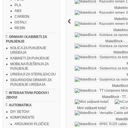
PLA
Makebloc
ABS
‹
CARBON
Makebloc
OSTALI
RESIN
Makeblock
ORMARI I KABINETI ZA
MakeBlock -...
PUNJENJE
KOLICA ZA PUNJENJE
MakeBlock
UREĐAJA
KABINETI ZA PUNJENJE
M
MOBILNA RJEŠENJA ZA
PUNJENJE
UREĐAJI ZA STERILIZACIJU
M
SIGURNOSNI ORMARI ZA
PUNJENJE UREĐAJA
MakeBlock 
INTERAKTIVNI PODOVI I
MakeBlock - TT..
ZIDOVI
AUTOMATIKA
Mini valjkasti kotač
mCore
DIY SETOVI
KOMPONENTE
MakeBloc
ARDUINO® PLOČICE