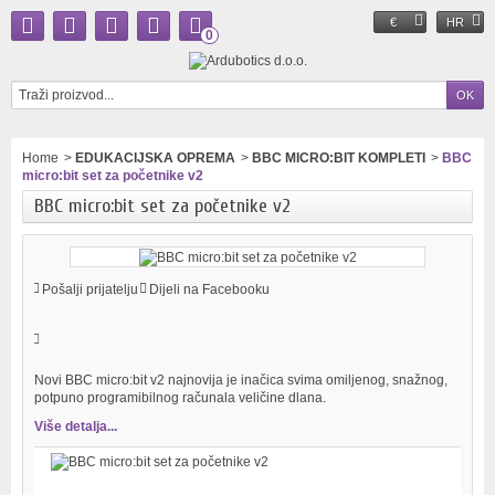
€
HR
0
Home
>
EDUKACIJSKA OPREMA
>
BBC MICRO:BIT KOMPLETI
>
BBC
micro:bit set za početnike v2
BBC micro:bit set za početnike v2
Pošalji prijatelju
Dijeli na Facebooku
Novi BBC micro:bit v2 najnovija je inačica svima omiljenog, snažnog,
potpuno programibilnog računala veličine dlana.
Više detalja...