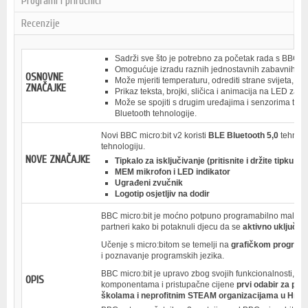
Programi i priručnici
Recenzije
Sadrži sve što je potrebno za početak rada s BBC m
Omogućuje izradu raznih jednostavnih zabavnih i ed
OSNOVNE
Može mjeriti temperaturu, odrediti strane svijeta, detek
ZNAČAJKE
Prikaz teksta, brojki, sličica i animacija na LED zasl
Može se spojiti s drugim uređajima i senzorima te s 
Bluetooth tehnologije.
Novi BBC micro:bit v2 koristi
BLE Bluetooth 5,0
tehnolo
tehnologiju.
NOVE ZNAČAJKE
Tipkalo za isključivanje (pritisnite i držite tipku za
MEM mikrofon i LED indikator
Ugrađeni zvučnik
Logotip osjetljiv na dodir
BBC micro:bit je moćno potpuno programabilno malo raču
partneri kako bi potaknuli djecu da se
aktivno uključe u
Učenje s micro:bitom se temelji na
grafičkom programi
i poznavanje programskih jezika.
BBC micro:bit je upravo zbog svojih funkcionalnosti, m
OPIS
komponentama i pristupačne cijene
prvi odabir za po
školama i neprofitnim STEAM organizacijama u Hrvats