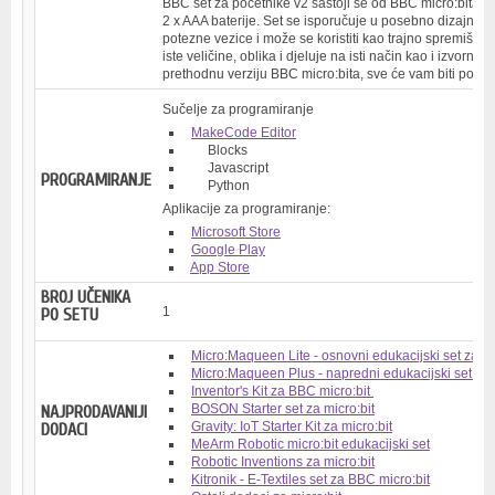
BBC set za početnike v2 sastoji se od BBC micro:bita v2
2 x AAA baterije. Set se isporučuje u posebno dizajniran
potezne vezice i može se koristiti kao trajno spremište 
iste veličine, oblika i djeluje na isti način kao i izvorni B
prethodnu verziju BBC micro:bita, sve će vam biti pozn
Sučelje za programiranje
MakeCode Editor
Blocks
Javascript
PROGRAMIRANJE
Python
Aplikacije za programiranje:
Microsoft Store
Google Play
App Store
BROJ UČENIKA
1
PO SETU
Micro:Maqueen Lite - osnovni edukacijski set za mi
Micro:Maqueen Plus - napredni edukacijski set za m
Inventor's Kit za BBC micro:bit
BOSON Starter set za micro:bit
NAJPRODAVANIJI
Gravity: IoT Starter Kit za micro:bit
DODACI
MeArm Robotic micro:bit edukacijski set
Robotic Inventions za micro:bit
Kitronik - E-Textiles set za BBC micro:bit