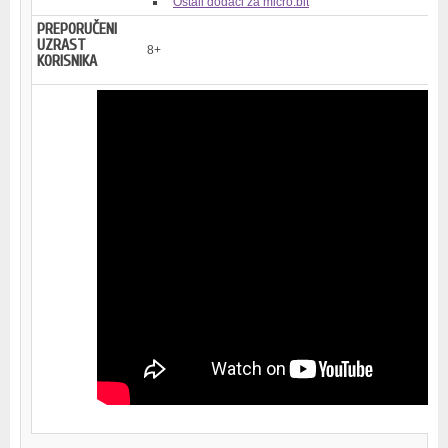
Ostali dodaci za micro:bit
PREPORUČENI
UZRAST
8+
KORISNIKA