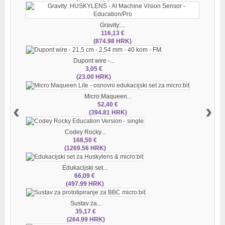
Gravity:...
116,13 €
(874.98 HRK)
Dupont wire -...
3,05 €
(23.00 HRK)
Micro:Maqueen...
‹
›
52,40 €
(394.81 HRK)
Codey Rocky...
168,50 €
(1269.56 HRK)
Edukacijski set...
66,09 €
(497.99 HRK)
Sustav za...
35,17 €
(264.99 HRK)