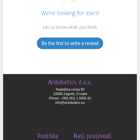
We’re looking for stars!
Let us know what you think
Be the first to write a review!
Ardubotics d.o.o.
Radnička cesta 80
10000 Zagreb, Croatia
Phone: +385 (91) 1 5555 81
info@ardubotics.eu
Podrška
Naši proizvodi