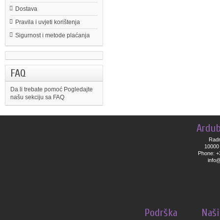
Dostava
Pravila i uvjeti korištenja
Sigurnost i metode plaćanja
FAQ
Da li trebate pomoć
Pogledajte
našu sekciju sa FAQ
Ardub
Radn
10000 
Phone: +
info
Podrška
Naši