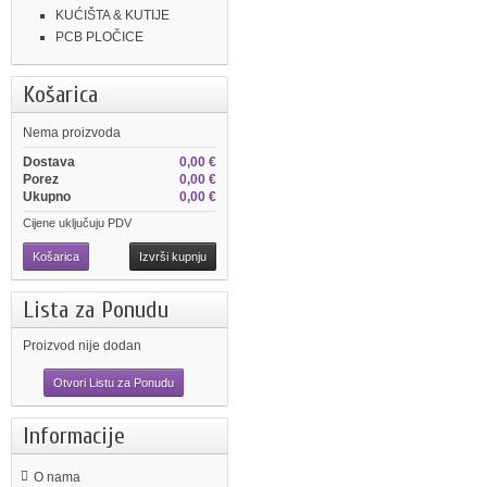
KUĆIŠTA & KUTIJE
PCB PLOČICE
Košarica
Nema proizvoda
Dostava
0,00 €
Porez
0,00 €
Ukupno
0,00 €
Cijene uključuju PDV
Košarica
Izvrši kupnju
Lista za Ponudu
Proizvod nije dodan
Otvori Listu za Ponudu
Informacije
O nama