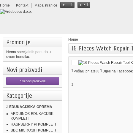
Home
Kontakt
Mapa stranice
€
HR
Home
Promocije
16 Pieces Watch Repair T
Nema specijalnih ponuda u
ovom trenutku.
Novi proizvodi
Pošalji prijatelju
Dijeli na Facebook
Svi novi proizvodi
Kategorije
EDUKACIJSKA OPREMA
ARDUINO® EDUKACIJSKI
KOMPLETI
RASPBERRY PI KOMPLETI
BBC MICRO:BIT KOMPLETI