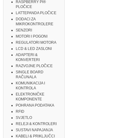
RASPBERRY PI®
PLOČICE
LATTEPANDA PLOČICE
DODACI ZA
MIKROKONTROLERE
SENZORI
MOTORI I POGONI
REGULATORI MOTORA
LCD & LED ZASLONI
ADAPTERI &
KONVERTERI
RAZVOJNE PLOČICE
SINGLE BOARD
RAČUNALA
KOMUNIKACIJA I
KONTROLA
ELEKTRONIČKE
KOMPONENTE
POHRANA PODATAKA
RFID
SVJETLO
RELEJI & KONTROLERI
SUSTAVI NAPAJANJA
KABELI & PRIKLJUČCI