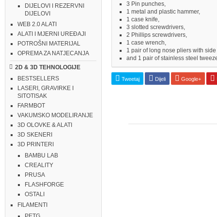
3 Pin punches,
DIJELOVI I REZERVNI
1 metal and plastic hammer,
DIJELOVI
1 case knife,
WEB 2.0 ALATI
3 slotted screwdrivers,
ALATI I MJERNI UREĐAJI
2 Phillips screwdrivers,
1 case wrench,
POTROŠNI MATERIJAL
1 pair of long nose pliers with side 
OPREMA ZA NATJECANJA
and 1 pair of stainless steel tweeze
2D & 3D TEHNOLOGIJE
BESTSELLERS
Tweetaj
Dijeli
Google+
LASERI, GRAVIRKE I
SITOTISAK
FARMBOT
VAKUMSKO MODELIRANJE
3D OLOVKE & ALATI
3D SKENERI
3D PRINTERI
BAMBU LAB
CREALITY
PRUSA
FLASHFORGE
OSTALI
FILAMENTI
PETG