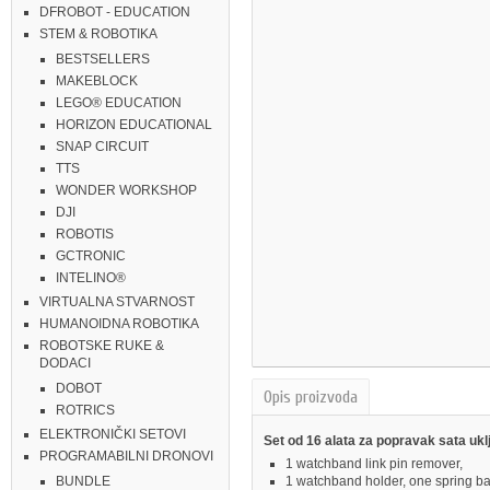
DFROBOT - EDUCATION
STEM & ROBOTIKA
BESTSELLERS
MAKEBLOCK
LEGO® EDUCATION
HORIZON EDUCATIONAL
SNAP CIRCUIT
TTS
WONDER WORKSHOP
DJI
ROBOTIS
GCTRONIC
INTELINO®
VIRTUALNA STVARNOST
HUMANOIDNA ROBOTIKA
ROBOTSKE RUKE &
DODACI
DOBOT
Opis proizvoda
ROTRICS
ELEKTRONIČKI SETOVI
Set od 16 alata za popravak sata uklj
PROGRAMABILNI DRONOVI
1 watchband link pin remover,
1 watchband holder, one spring ba
BUNDLE