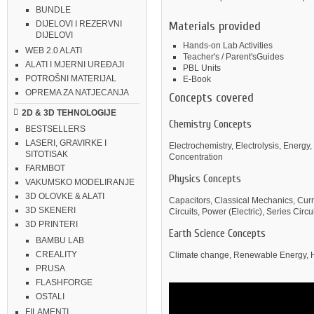
BUNDLE
Materials provided
DIJELOVI I REZERVNI
DIJELOVI
Hands-on Lab Activities
WEB 2.0 ALATI
Teacher's / Parent'sGuides
ALATI I MJERNI UREĐAJI
PBL Units
POTROŠNI MATERIJAL
E-Book
OPREMA ZA NATJECANJA
Concepts covered
2D & 3D TEHNOLOGIJE
Chemistry Concepts
BESTSELLERS
LASERI, GRAVIRKE I
Electrochemistry, Electrolysis, Energ
SITOTISAK
Concentration
FARMBOT
Physics Concepts
VAKUMSKO MODELIRANJE
3D OLOVKE & ALATI
Capacitors, Classical Mechanics, Curre
3D SKENERI
Circuits, Power (Electric), Series Circu
3D PRINTERI
Earth Science Concepts
BAMBU LAB
CREALITY
Climate change, Renewable Energy,
PRUSA
FLASHFORGE
OSTALI
FILAMENTI