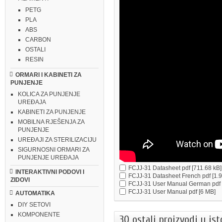
PETG
PLA
ABS
CARBON
OSTALI
RESIN
ORMARI I KABINETI ZA
PUNJENJE
KOLICA ZA PUNJENJE
UREĐAJA
KABINETI ZA PUNJENJE
MOBILNA RJEŠENJA ZA
PUNJENJE
UREĐAJI ZA STERILIZACIJU
SIGURNOSNI ORMARI ZA
PUNJENJE UREĐAJA
FCJJ-31 Datasheet
pdf [711.68 kB]
INTERAKTIVNI PODOVI I
FCJJ-31 Datasheet French
pdf [1.
ZIDOVI
FCJJ-31 User Manual German
pdf
FCJJ-31 User Manual
pdf [6 MB]
AUTOMATIKA
DIY SETOVI
KOMPONENTE
30 ostali proizvodi u ist