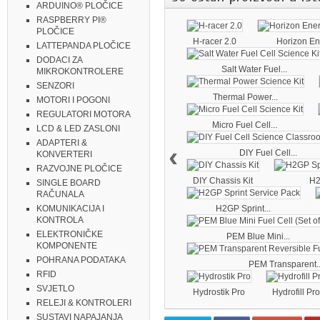
ARDUINO® PLOČICE
RASPBERRY PI®
PLOČICE
H-racer 2.0
Horizon Ene
LATTEPANDA PLOČICE
DODACI ZA
Salt Water Fuel...
MIKROKONTROLERE
SENZORI
Thermal Power...
MOTORI I POGONI
REGULATORI MOTORA
Micro Fuel Cell...
LCD & LED ZASLONI
ADAPTERI &
‹
DIY Fuel Cell...
KONVERTERI
RAZVOJNE PLOČICE
DIY Chassis Kit
H2
SINGLE BOARD
RAČUNALA
H2GP Sprint...
KOMUNIKACIJA I
KONTROLA
ELEKTRONIČKE
PEM Blue Mini...
KOMPONENTE
POHRANA PODATAKA
PEM Transparent..
RFID
SVJETLO
Hydrostik Pro
Hydrofill Pro
RELEJI & KONTROLERI
SUSTAVI NAPAJANJA