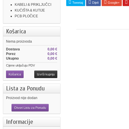
Tweetaj
Dijeli
Google+
KABELI & PRIKLJUČCI
KUĆIŠTA & KUTIJE
PCB PLOČICE
Košarica
Nema proizvoda
Dostava
0,00 €
Porez
0,00 €
Ukupno
0,00 €
Cijene uključuju PDV
Košarica
Izvrši kupnju
Lista za Ponudu
Proizvod nije dodan
Otvori Listu za Ponudu
Informacije