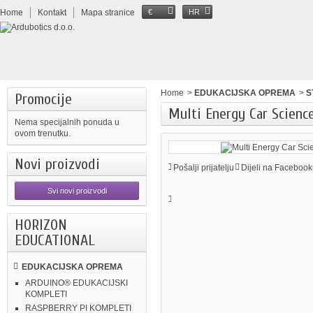
Home
Kontakt
Mapa stranice
€
HR
Home
>
EDUKACIJSKA OPREMA
>
S
Promocije
Multi Energy Car Science
Nema specijalnih ponuda u
ovom trenutku.
Novi proizvodi
Pošalji prijatelju
Dijeli na Facebook
Svi novi proizvodi
HORIZON
EDUCATIONAL
EDUKACIJSKA OPREMA
ARDUINO® EDUKACIJSKI
KOMPLETI
RASPBERRY PI KOMPLETI