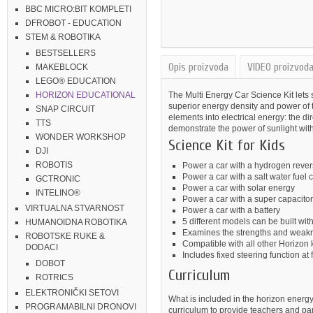
BBC MICRO:BIT KOMPLETI
DFROBOT - EDUCATION
STEM & ROBOTIKA
BESTSELLERS
Opis proizvoda
VIDEO proizvod
MAKEBLOCK
LEGO® EDUCATION
The Multi Energy Car Science Kit lets
HORIZON EDUCATIONAL
superior energy density and power of th
SNAP CIRCUIT
elements into electrical energy: the dir
TTS
demonstrate the power of sunlight with
WONDER WORKSHOP
Science Kit for Kids
DJI
ROBOTIS
Power a car with a hydrogen revers
Power a car with a salt water fuel c
GCTRONIC
Power a car with solar energy
INTELINO®
Power a car with a super capacito
VIRTUALNA STVARNOST
Power a car with a battery
5 different models can be built wit
HUMANOIDNA ROBOTIKA
Examines the strengths and weakn
ROBOTSKE RUKE &
Compatible with all other Horizon k
DODACI
Includes fixed steering function at f
DOBOT
Curriculum
ROTRICS
ELEKTRONIČKI SETOVI
What is included in the horizon energy
PROGRAMABILNI DRONOVI
curriculum to provide teachers and par