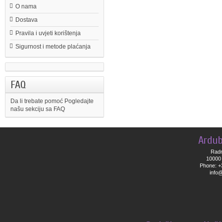
O nama
Dostava
Pravila i uvjeti korištenja
Sigurnost i metode plaćanja
FAQ
Da li trebate pomoć
Pogledajte
našu sekciju sa FAQ
Ardub
Radn
10000 
Phone: +
info